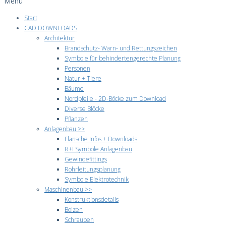
Menü
Start
CAD DOWNLOADS
Architektur
Brandschutz- Warn- und Rettungszeichen
Symbole für behindertengerechte Planung
Personen
Natur + Tiere
Bäume
Nordpfeile - 2D-Böcke zum Download
Diverse Blöcke
Pflanzen
Anlagenbau >>
Flansche Infos + Downloads
R+I Symbole Anlagenbau
Gewindefittings
Rohrleitungsplanung
Symbole Elektrotechnik
Maschinenbau >>
Konstruktionsdetails
Bolzen
Schrauben