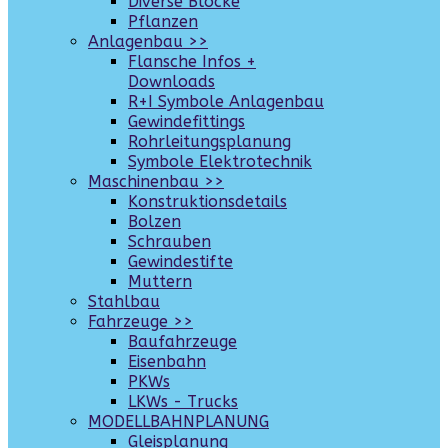
Diverse Blöcke
Pflanzen
Anlagenbau >>
Flansche Infos +
Downloads
R+I Symbole Anlagenbau
Gewindefittings
Rohrleitungsplanung
Symbole Elektrotechnik
Maschinenbau >>
Konstruktionsdetails
Bolzen
Schrauben
Gewindestifte
Muttern
Stahlbau
Fahrzeuge >>
Baufahrzeuge
Eisenbahn
PKWs
LKWs - Trucks
MODELLBAHNPLANUNG
Gleisplanung