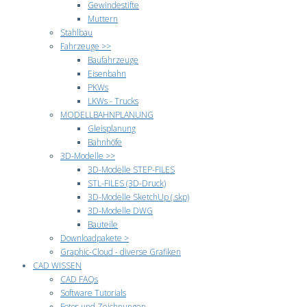
Gewindestifte
Muttern
Stahlbau
Fahrzeuge >>
Baufahrzeuge
Eisenbahn
PKWs
LKWs - Trucks
MODELLBAHNPLANUNG
Gleisplanung
Bahnhöfe
3D-Modelle >>
3D-Modelle STEP-FILES
STL-FILES (3D-Druck)
3D-Modelle SketchUp (.skp)
3D-Modelle DWG
Bauteile
Downloadpakete >
Graphic-Cloud - diverse Grafiken
CAD WISSEN
CAD FAQs
Software Tutorials
Fotos und Zeichnungen