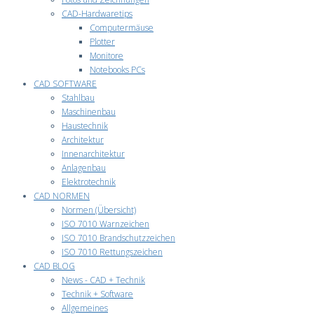
CAD-Hardwaretips
Computermäuse
Plotter
Monitore
Notebooks PCs
CAD SOFTWARE
Stahlbau
Maschinenbau
Haustechnik
Architektur
Innenarchitektur
Anlagenbau
Elektrotechnik
CAD NORMEN
Normen (Übersicht)
ISO 7010 Warnzeichen
ISO 7010 Brandschutzzeichen
ISO 7010 Rettungszeichen
CAD BLOG
News - CAD + Technik
Technik + Software
Allgemeines