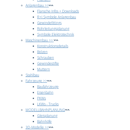
Anlagenbau >>
Flansche Infos + Downloads
R+I Symbole Anlagenbau
Gewindefittings
Rohrleitungsplanung
Symbole Elektrotechnik
Maschinenbau >>
Konstruktionsdetails
Bolzen
Schrauben
Gewindestifte
Muttern
Stahlbau
Fahrzeuge >>
Baufahrzeuge
Eisenbahn
PKWs
LKWs - Trucks
MODELLBAHNPLANUNG
Gleisplanung
Bahnhöfe
3D-Modelle >>