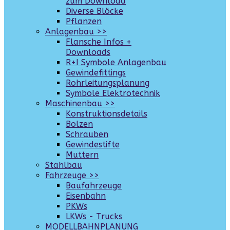
zum Download
Diverse Blöcke
Pflanzen
Anlagenbau >>
Flansche Infos +
Downloads
R+I Symbole Anlagenbau
Gewindefittings
Rohrleitungsplanung
Symbole Elektrotechnik
Maschinenbau >>
Konstruktionsdetails
Bolzen
Schrauben
Gewindestifte
Muttern
Stahlbau
Fahrzeuge >>
Baufahrzeuge
Eisenbahn
PKWs
LKWs - Trucks
MODELLBAHNPLANUNG