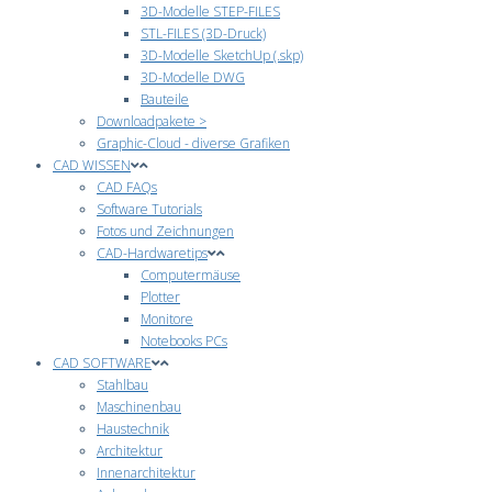
3D-Modelle STEP-FILES
STL-FILES (3D-Druck)
3D-Modelle SketchUp (.skp)
3D-Modelle DWG
Bauteile
Downloadpakete >
Graphic-Cloud - diverse Grafiken
CAD WISSEN
CAD FAQs
Software Tutorials
Fotos und Zeichnungen
CAD-Hardwaretips
Computermäuse
Plotter
Monitore
Notebooks PCs
CAD SOFTWARE
Stahlbau
Maschinenbau
Haustechnik
Architektur
Innenarchitektur