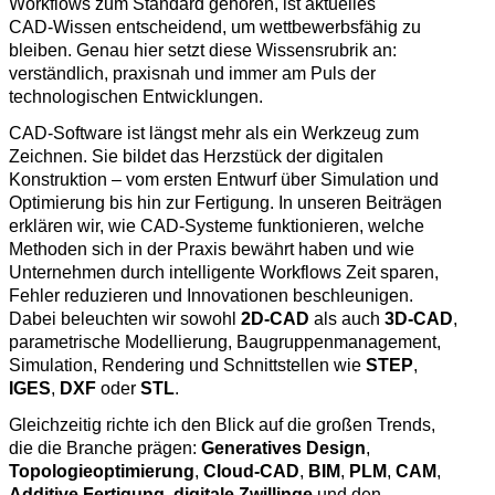
Workflows zum Standard gehören, ist aktuelles
CAD‑Wissen entscheidend, um wettbewerbsfähig zu
bleiben. Genau hier setzt diese Wissensrubrik an:
verständlich, praxisnah und immer am Puls der
technologischen Entwicklungen.
CAD‑Software ist längst mehr als ein Werkzeug zum
Zeichnen. Sie bildet das Herzstück der digitalen
Konstruktion – vom ersten Entwurf über Simulation und
Optimierung bis hin zur Fertigung. In unseren Beiträgen
erklären wir, wie CAD‑Systeme funktionieren, welche
Methoden sich in der Praxis bewährt haben und wie
Unternehmen durch intelligente Workflows Zeit sparen,
Fehler reduzieren und Innovationen beschleunigen.
Dabei beleuchten wir sowohl
2D‑CAD
als auch
3D‑CAD
,
parametrische Modellierung, Baugruppenmanagement,
Simulation, Rendering und Schnittstellen wie
STEP
,
IGES
,
DXF
oder
STL
.
Gleichzeitig richte ich den Blick auf die großen Trends,
die die Branche prägen:
Generatives Design
,
Topologieoptimierung
,
Cloud‑CAD
,
BIM
,
PLM
,
CAM
,
Additive Fertigung
,
digitale Zwillinge
und den