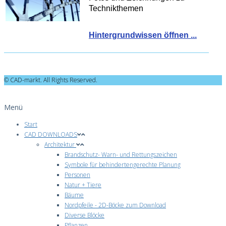
Technikthemen
Hintergrundwissen öffnen ...
© CAD-markt. All Rights Reserved.
Menü
Start
CAD DOWNLOADS
Architektur
Brandschutz- Warn- und Rettungszeichen
Symbole für behindertengerechte Planung
Personen
Natur + Tiere
Bäume
Nordpfeile - 2D-Böcke zum Download
Diverse Blöcke
Pflanzen