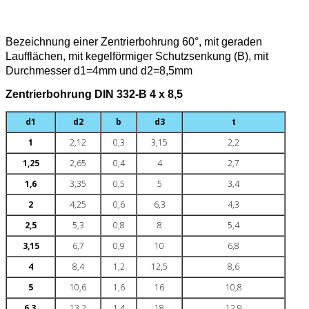
Bezeichnung einer Zentrierbohrung 60°, mit geraden
Laufflächen, mit kegelförmiger Schutzsenkung (B), mit
Durchmesser d1=4mm und d2=8,5mm
Zentrierbohrung DIN 332-B 4 x 8,5
d1
d2
b
d3
t
1
2,12
0,3
3,15
2,2
1,25
2,65
0,4
4
2,7
1,6
3,35
0,5
5
3,4
2
4,25
0,6
6,3
4,3
2,5
5,3
0,8
8
5,4
3,15
6,7
0,9
10
6,8
4
8,4
1,2
12,5
8,6
5
10,6
1,6
16
10,8
6,3
13,2
1,4
18
12,9