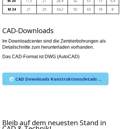
M 20
17,5
21
28,4
42
53
15
6,4
M 24
21
25
34,2
50
63
18
8
CAD-Downloads
Im Downloadcenter sind die Zentrierbohrungen als
Detailschnitte zum herunterladen vorhanden.
Das CAD-Format ist DWG (AutoCAD)
📦
CAD Downloads Konstruktionsdetails ...
Bleib auf dem neuesten Stand in
CAD & Technik!