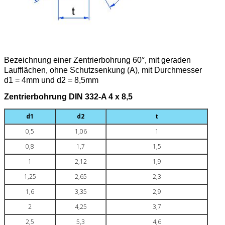
Bezeichnung einer Zentrierbohrung 60°, mit geraden
Laufflächen, ohne Schutzsenkung (A), mit Durchmesser
d1 = 4mm und d2 = 8,5mm
Zentrierbohrung DIN 332-A 4 x 8,5
d1
d2
t
0,5
1,06
1
0,8
1,7
1,5
1
2,12
1,9
1,25
2,65
2,3
1,6
3,35
2,9
2
4,25
3,7
2,5
5,3
4,6