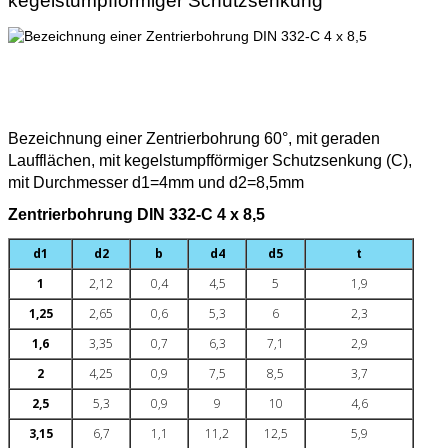
kegelstumpfförmiger Schutzsenkung
Bezeichnung einer Zentrierbohrung 60°, mit geraden
Laufflächen, mit kegelstumpfförmiger Schutzsenkung (C),
mit Durchmesser d1=4mm und d2=8,5mm
Zentrierbohrung DIN 332-C 4 x 8,5
d1
d2
b
d4
d5
t
1
2,12
0,4
4,5
5
1,9
1,25
2,65
0,6
5,3
6
2,3
1,6
3,35
0,7
6,3
7,1
2,9
2
4,25
0,9
7,5
8,5
3,7
2,5
5,3
0,9
9
10
4,6
3,15
6,7
1,1
11,2
12,5
5,9