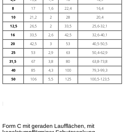
8
17
1,6
22,4
16,4
10
21,2
2
28
20,4
12,5
26,5
2
33,5
25,6-32,1
16
33,5
2,6
42,5
32,6-40,1
20
42,5
3
53
40,5-50,5
25
53
2,9
63
50,4-62,9
31,5
67
3,8
80
63,8-73,8
40
85
4,3
100
79,3-99,3
50
106
5,5
125
100,5-123,5
Form C mit geraden Laufflächen, mit