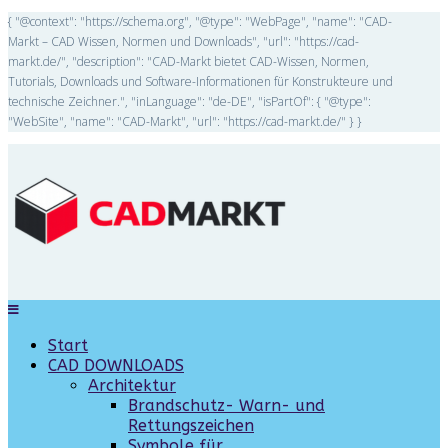
{ "@context": "https://schema.org", "@type": "WebPage", "name": "CAD-
Markt – CAD Wissen, Normen und Downloads", "url": "https://cad-
markt.de/", "description": "CAD-Markt bietet CAD-Wissen, Normen,
Tutorials, Downloads und Software-Informationen für Konstrukteure und
technische Zeichner.", "inLanguage": "de-DE", "isPartOf": { "@type":
"WebSite", "name": "CAD-Markt", "url": "https://cad-markt.de/" } }
Start
CAD DOWNLOADS
Architektur
Brandschutz- Warn- und
Rettungszeichen
Symbole für