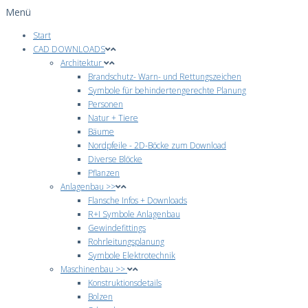
Menü
Start
CAD DOWNLOADS
Architektur
Brandschutz- Warn- und Rettungszeichen
Symbole für behindertengerechte Planung
Personen
Natur + Tiere
Bäume
Nordpfeile - 2D-Böcke zum Download
Diverse Blöcke
Pflanzen
Anlagenbau >>
Flansche Infos + Downloads
R+I Symbole Anlagenbau
Gewindefittings
Rohrleitungsplanung
Symbole Elektrotechnik
Maschinenbau >>
Konstruktionsdetails
Bolzen