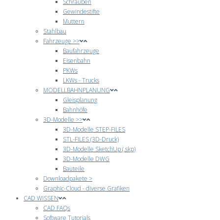
Schrauben
Gewindestifte
Muttern
Stahlbau
Fahrzeuge >>
Baufahrzeuge
Eisenbahn
PKWs
LKWs - Trucks
MODELLBAHNPLANUNG
Gleisplanung
Bahnhöfe
3D-Modelle >>
3D-Modelle STEP-FILES
STL-FILES (3D-Druck)
3D-Modelle SketchUp (.skp)
3D-Modelle DWG
Bauteile
Downloadpakete >
Graphic-Cloud - diverse Grafiken
CAD WISSEN
CAD FAQs
Software Tutorials