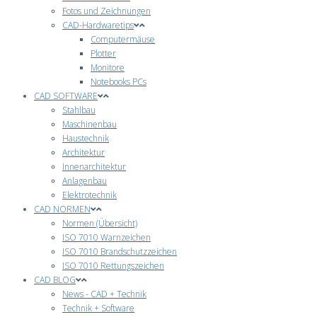
Fotos und Zeichnungen
CAD-Hardwaretips
Computermäuse
Plotter
Monitore
Notebooks PCs
CAD SOFTWARE
Stahlbau
Maschinenbau
Haustechnik
Architektur
Innenarchitektur
Anlagenbau
Elektrotechnik
CAD NORMEN
Normen (Übersicht)
ISO 7010 Warnzeichen
ISO 7010 Brandschutzzeichen
ISO 7010 Rettungszeichen
CAD BLOG
News - CAD + Technik
Technik + Software