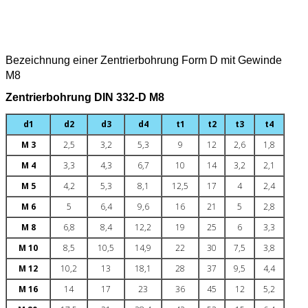
Bezeichnung einer Zentrierbohrung Form D mit Gewinde
M8
Zentrierbohrung DIN 332-D M8
d1
d2
d3
d4
t1
t2
t3
t4
M 3
2,5
3,2
5,3
9
12
2,6
1,8
M 4
3,3
4,3
6,7
10
14
3,2
2,1
M 5
4,2
5,3
8,1
12,5
17
4
2,4
M 6
5
6,4
9,6
16
21
5
2,8
M 8
6,8
8,4
12,2
19
25
6
3,3
M 10
8,5
10,5
14,9
22
30
7,5
3,8
M 12
10,2
13
18,1
28
37
9,5
4,4
M 16
14
17
23
36
45
12
5,2