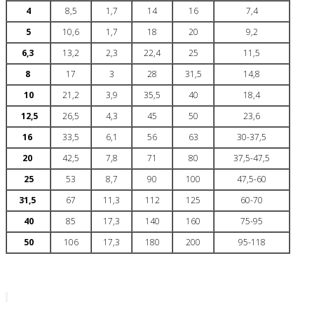
4
8,5
1,7
14
16
7,4
5
10,6
1,7
18
20
9,2
6,3
13,2
2,3
22,4
25
11,5
8
17
3
28
31,5
14,8
10
21,2
3,9
35,5
40
18,4
12,5
26,5
4,3
45
50
23,6
16
33,5
6,1
56
63
30-37,5
20
42,5
7,8
71
80
37,5-47,5
25
53
8,7
90
100
47,5-60
31,5
67
11,3
112
125
60-70
40
85
17,3
140
160
75-95
50
106
17,3
180
200
95-118