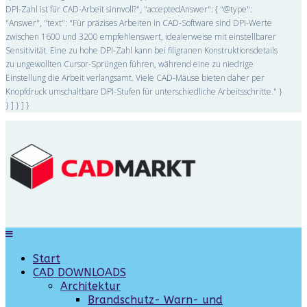
DPI-Zahl ist für CAD-Arbeit sinnvoll?", "acceptedAnswer": { "@type":
"Answer", "text": "Für präzises Arbeiten in CAD-Software sind DPI-Werte
zwischen 1600 und 3200 empfehlenswert, idealerweise mit einstellbarer
Sensitivität. Eine zu hohe DPI-Zahl kann bei filigranen Konstruktionsdetails
zu ungewollten Cursor-Sprüngen führen, während eine zu niedrige
Einstellung die Arbeit verlangsamt. Viele CAD-Mäuse bieten daher per
Knopfdruck umschaltbare DPI-Stufen für unterschiedliche Arbeitsschritte." }
} ] } ] }
Start
CAD DOWNLOADS
Architektur
Brandschutz- Warn- und