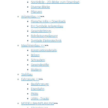
Nordpfeile - 2D-Böcke zum Download
Diverse Blöcke
Pflanzen
Anlagenbau >>
Flansche Infos + Downloads
R+I Symbole Anlagenbau
Gewindefittings
Rohrleitungsplanung
Symbole Elektrotechnik
Maschinenbau >>
Konstruktionsdetails
Bolzen
Schrauben
Gewindestifte
Muttern
Stahlbau
Fahrzeuge >>
Baufahrzeuge
Eisenbahn
PKWs
LKWs - Trucks
MODELLBAHNPLANUNG