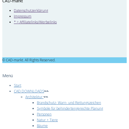
CAD-markt
Datenschutzerklärung
Impressum
* = Affiliatelinks/Werbelinks
© CAD-markt. All Rights Reserved.
Menü
Start
CAD DOWNLOADS
Architektur
Brandschutz- Warn- und Rettungszeichen
Symbole für behindertengerechte Planung
Personen
Natur + Tiere
Bäume