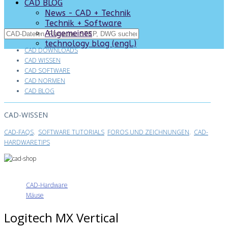
CAD BLOG
News - CAD + Technik
Technik + Software
Allgemeines
technology blog (engl.)
CAD DOWNLOADS
CAD WISSEN
CAD SOFTWARE
CAD NORMEN
CAD BLOG
CAD-WISSEN
CAD-FAQS
.
SOFTWARE TUTORIALS
FOROS UND ZEICHNUNGEN
.
CAD-
HARDWARETIPS
CAD-Hardware
Mäuse
Logitech MX Vertical