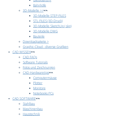
Gleisplanung
Bahnhöfe
3D-Modelle >>
3D-Modelle STEP-FILES
STL-FILES (3D-Druck)
3D-Modelle SketchUp (.skp)
3D-Modelle DWG
Bauteile
Downloadpakete >
Graphic-Cloud - diverse Grafiken
CAD WISSEN
CAD FAQs
Software Tutorials
Fotos und Zeichnungen
CAD-Hardwaretips
Computermäuse
Plotter
Monitore
Notebooks PCs
CAD SOFTWARE
Stahlbau
Maschinenbau
Haustechnik