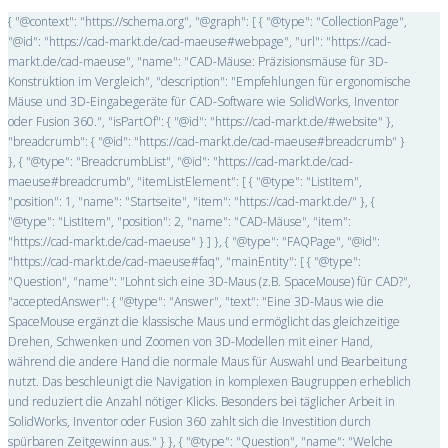
{ "@context": "https://schema.org", "@graph": [ { "@type": "CollectionPage",
"@id": "https://cad-markt.de/cad-maeuse#webpage", "url": "https://cad-
markt.de/cad-maeuse", "name": "CAD-Mäuse: Präzisionsmäuse für 3D-
Konstruktion im Vergleich", "description": "Empfehlungen für ergonomische
Mäuse und 3D-Eingabegeräte für CAD-Software wie SolidWorks, Inventor
oder Fusion 360.", "isPartOf": { "@id": "https://cad-markt.de/#website" },
"breadcrumb": { "@id": "https://cad-markt.de/cad-maeuse#breadcrumb" }
}, { "@type": "BreadcrumbList", "@id": "https://cad-markt.de/cad-
maeuse#breadcrumb", "itemListElement": [ { "@type": "ListItem",
"position": 1, "name": "Startseite", "item": "https://cad-markt.de/" }, {
"@type": "ListItem", "position": 2, "name": "CAD-Mäuse", "item":
"https://cad-markt.de/cad-maeuse" } ] }, { "@type": "FAQPage", "@id":
"https://cad-markt.de/cad-maeuse#faq", "mainEntity": [ { "@type":
"Question", "name": "Lohnt sich eine 3D-Maus (z.B. SpaceMouse) für CAD?",
"acceptedAnswer": { "@type": "Answer", "text": "Eine 3D-Maus wie die
SpaceMouse ergänzt die klassische Maus und ermöglicht das gleichzeitige
Drehen, Schwenken und Zoomen von 3D-Modellen mit einer Hand,
während die andere Hand die normale Maus für Auswahl und Bearbeitung
nutzt. Das beschleunigt die Navigation in komplexen Baugruppen erheblich
und reduziert die Anzahl nötiger Klicks. Besonders bei täglicher Arbeit in
SolidWorks, Inventor oder Fusion 360 zahlt sich die Investition durch
spürbaren Zeitgewinn aus." } }, { "@type": "Question", "name": "Welche