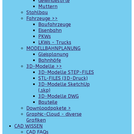
Gewindestifte
Muttern
Stahlbau
Fahrzeuge >>
Baufahrzeuge
Eisenbahn
PKWs
LKWs - Trucks
MODELLBAHNPLANUNG
Gleisplanung
Bahnhöfe
3D-Modelle >>
3D-Modelle STEP-FILES
STL-FILES (3D-Druck)
3D-Modelle SketchUp
(.skp)
3D-Modelle DWG
Bauteile
Downloadpakete >
Graphic-Cloud - diverse
Grafiken
CAD WISSEN
CAD FAQs