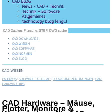
CAD BLOG
News - CAD + Technik
Technik + Software
Allgemeines
technology blog (engl.)
CAD DOWNLOADS
CAD WISSEN
CAD SOFTWARE
CAD NORMEN
CAD BLOG
CAD-WISSEN
CAD-FAQS
.
SOFTWARE TUTORIALS
FOROS UND ZEICHNUNGEN
.
CAD-
HARDWARETIPS
CAD Hardware – Mäuse,
Plotter, Monitore &