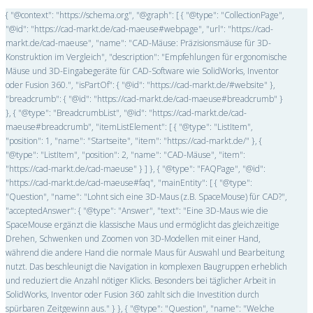
{ "@context": "https://schema.org", "@graph": [ { "@type": "CollectionPage",
"@id": "https://cad-markt.de/cad-maeuse#webpage", "url": "https://cad-
markt.de/cad-maeuse", "name": "CAD-Mäuse: Präzisionsmäuse für 3D-
Konstruktion im Vergleich", "description": "Empfehlungen für ergonomische
Mäuse und 3D-Eingabegeräte für CAD-Software wie SolidWorks, Inventor
oder Fusion 360.", "isPartOf": { "@id": "https://cad-markt.de/#website" },
"breadcrumb": { "@id": "https://cad-markt.de/cad-maeuse#breadcrumb" }
}, { "@type": "BreadcrumbList", "@id": "https://cad-markt.de/cad-
maeuse#breadcrumb", "itemListElement": [ { "@type": "ListItem",
"position": 1, "name": "Startseite", "item": "https://cad-markt.de/" }, {
"@type": "ListItem", "position": 2, "name": "CAD-Mäuse", "item":
"https://cad-markt.de/cad-maeuse" } ] }, { "@type": "FAQPage", "@id":
"https://cad-markt.de/cad-maeuse#faq", "mainEntity": [ { "@type":
"Question", "name": "Lohnt sich eine 3D-Maus (z.B. SpaceMouse) für CAD?",
"acceptedAnswer": { "@type": "Answer", "text": "Eine 3D-Maus wie die
SpaceMouse ergänzt die klassische Maus und ermöglicht das gleichzeitige
Drehen, Schwenken und Zoomen von 3D-Modellen mit einer Hand,
während die andere Hand die normale Maus für Auswahl und Bearbeitung
nutzt. Das beschleunigt die Navigation in komplexen Baugruppen erheblich
und reduziert die Anzahl nötiger Klicks. Besonders bei täglicher Arbeit in
SolidWorks, Inventor oder Fusion 360 zahlt sich die Investition durch
spürbaren Zeitgewinn aus." } }, { "@type": "Question", "name": "Welche