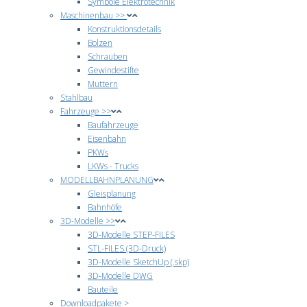
Symbole Elektrotechnik
Maschinenbau >>
Konstruktionsdetails
Bolzen
Schrauben
Gewindestifte
Muttern
Stahlbau
Fahrzeuge >>
Baufahrzeuge
Eisenbahn
PKWs
LKWs - Trucks
MODELLBAHNPLANUNG
Gleisplanung
Bahnhöfe
3D-Modelle >>
3D-Modelle STEP-FILES
STL-FILES (3D-Druck)
3D-Modelle SketchUp (.skp)
3D-Modelle DWG
Bauteile
Downloadpakete >