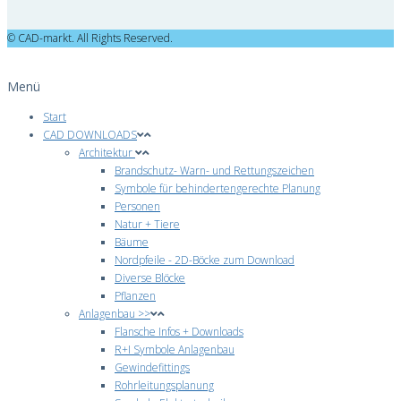
© CAD-markt. All Rights Reserved.
Menü
Start
CAD DOWNLOADS
Architektur
Brandschutz- Warn- und Rettungszeichen
Symbole für behindertengerechte Planung
Personen
Natur + Tiere
Bäume
Nordpfeile - 2D-Böcke zum Download
Diverse Blöcke
Pflanzen
Anlagenbau >>
Flansche Infos + Downloads
R+I Symbole Anlagenbau
Gewindefittings
Rohrleitungsplanung