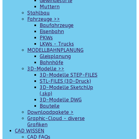
Gewindestifte
Muttern
Stahlbau
Fahrzeuge >>
Baufahrzeuge
Eisenbahn
PKWs
LKWs - Trucks
MODELLBAHNPLANUNG
Gleisplanung
Bahnhöfe
3D-Modelle >>
3D-Modelle STEP-FILES
STL-FILES (3D-Druck)
3D-Modelle SketchUp
(.skp)
3D-Modelle DWG
Bauteile
Downloadpakete >
Graphic-Cloud - diverse
Grafiken
CAD WISSEN
CAD FAQs