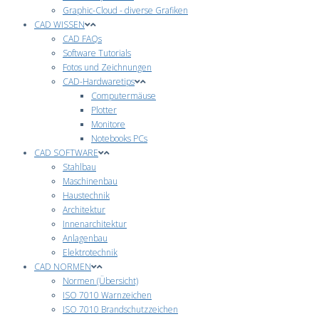
Graphic-Cloud - diverse Grafiken
CAD WISSEN
CAD FAQs
Software Tutorials
Fotos und Zeichnungen
CAD-Hardwaretips
Computermäuse
Plotter
Monitore
Notebooks PCs
CAD SOFTWARE
Stahlbau
Maschinenbau
Haustechnik
Architektur
Innenarchitektur
Anlagenbau
Elektrotechnik
CAD NORMEN
Normen (Übersicht)
ISO 7010 Warnzeichen
ISO 7010 Brandschutzzeichen