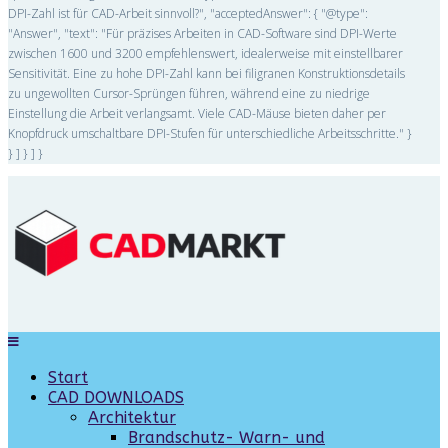
DPI-Zahl ist für CAD-Arbeit sinnvoll?", "acceptedAnswer": { "@type":
"Answer", "text": "Für präzises Arbeiten in CAD-Software sind DPI-Werte
zwischen 1600 und 3200 empfehlenswert, idealerweise mit einstellbarer
Sensitivität. Eine zu hohe DPI-Zahl kann bei filigranen Konstruktionsdetails
zu ungewollten Cursor-Sprüngen führen, während eine zu niedrige
Einstellung die Arbeit verlangsamt. Viele CAD-Mäuse bieten daher per
Knopfdruck umschaltbare DPI-Stufen für unterschiedliche Arbeitsschritte." }
} ] } ] }
Start
CAD DOWNLOADS
Architektur
Brandschutz- Warn- und