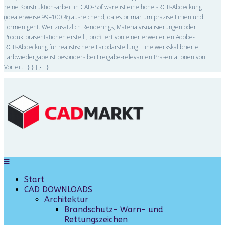
reine Konstruktionsarbeit in CAD-Software ist eine hohe sRGB-Abdeckung
(idealerweise 99–100 %) ausreichend, da es primär um präzise Linien und
Formen geht. Wer zusätzlich Renderings, Materialvisualisierungen oder
Produktpräsentationen erstellt, profitiert von einer erweiterten Adobe-
RGB-Abdeckung für realistischere Farbdarstellung. Eine werkskalibrierte
Farbwiedergabe ist besonders bei Freigabe-relevanten Präsentationen von
Vorteil." } } ] } ] }
Start
CAD DOWNLOADS
Architektur
Brandschutz- Warn- und
Rettungszeichen