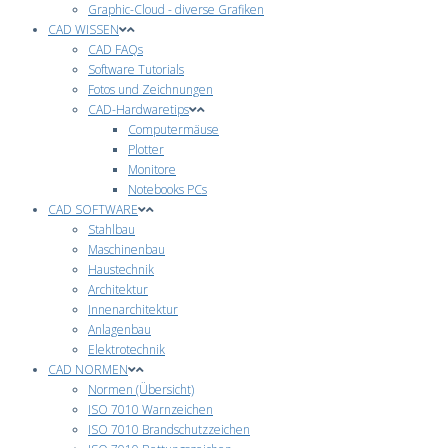
Graphic-Cloud - diverse Grafiken
CAD WISSEN
CAD FAQs
Software Tutorials
Fotos und Zeichnungen
CAD-Hardwaretips
Computermäuse
Plotter
Monitore
Notebooks PCs
CAD SOFTWARE
Stahlbau
Maschinenbau
Haustechnik
Architektur
Innenarchitektur
Anlagenbau
Elektrotechnik
CAD NORMEN
Normen (Übersicht)
ISO 7010 Warnzeichen
ISO 7010 Brandschutzzeichen