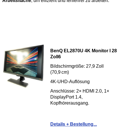
Arbeitsfläche
, um effizient und fehlerfrei zu arbeiten.
BenQ EL2870U 4K Monitor I 28
Zoll6
Bildschirmgröße: 27,9 Zoll
(70,9 cm)
4K-UHD-Auflösung
Anschlüsse: 2× HDMI 2.0, 1×
DisplayPort 1.4,
Kopfhörerausgang.
Details + Bestellung...