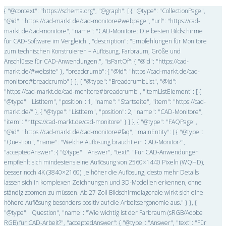
{ "@context": "https://schema.org", "@graph": [ { "@type": "CollectionPage",
"@id": "https://cad-markt.de/cad-monitore#webpage", "url": "https://cad-
markt.de/cad-monitore", "name": "CAD-Monitore: Die besten Bildschirme
für CAD-Software im Vergleich", "description": "Empfehlungen für Monitore
zum technischen Konstruieren – Auflösung, Farbraum, Größe und
Anschlüsse für CAD-Anwendungen.", "isPartOf": { "@id": "https://cad-
markt.de/#website" }, "breadcrumb": { "@id": "https://cad-markt.de/cad-
monitore#breadcrumb" } }, { "@type": "BreadcrumbList", "@id":
"https://cad-markt.de/cad-monitore#breadcrumb", "itemListElement": [ {
"@type": "ListItem", "position": 1, "name": "Startseite", "item": "https://cad-
markt.de/" }, { "@type": "ListItem", "position": 2, "name": "CAD-Monitore",
"item": "https://cad-markt.de/cad-monitore" } ] }, { "@type": "FAQPage",
"@id": "https://cad-markt.de/cad-monitore#faq", "mainEntity": [ { "@type":
"Question", "name": "Welche Auflösung braucht ein CAD-Monitor?",
"acceptedAnswer": { "@type": "Answer", "text": "Für CAD-Anwendungen
empfiehlt sich mindestens eine Auflösung von 2560×1440 Pixeln (WQHD),
besser noch 4K (3840×2160). Je höher die Auflösung, desto mehr Details
lassen sich in komplexen Zeichnungen und 3D-Modellen erkennen, ohne
ständig zoomen zu müssen. Ab 27 Zoll Bildschirmdiagonale wirkt sich eine
höhere Auflösung besonders positiv auf die Arbeitsergonomie aus." } }, {
"@type": "Question", "name": "Wie wichtig ist der Farbraum (sRGB/Adobe
RGB) für CAD-Arbeit?", "acceptedAnswer": { "@type": "Answer", "text": "Für