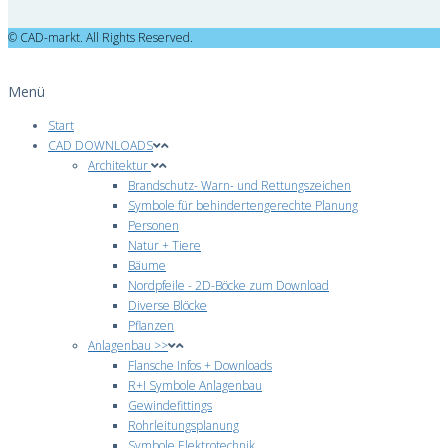
© CAD-markt. All Rights Reserved.
Menü
Start
CAD DOWNLOADS
Architektur
Brandschutz- Warn- und Rettungszeichen
Symbole für behindertengerechte Planung
Personen
Natur + Tiere
Bäume
Nordpfeile - 2D-Böcke zum Download
Diverse Blöcke
Pflanzen
Anlagenbau >>
Flansche Infos + Downloads
R+I Symbole Anlagenbau
Gewindefittings
Rohrleitungsplanung
Symbole Elektrotechnik