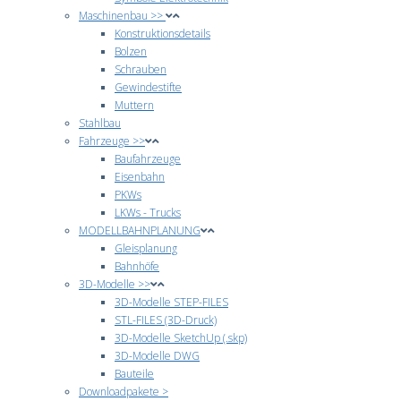
Maschinenbau >>
Konstruktionsdetails
Bolzen
Schrauben
Gewindestifte
Muttern
Stahlbau
Fahrzeuge >>
Baufahrzeuge
Eisenbahn
PKWs
LKWs - Trucks
MODELLBAHNPLANUNG
Gleisplanung
Bahnhöfe
3D-Modelle >>
3D-Modelle STEP-FILES
STL-FILES (3D-Druck)
3D-Modelle SketchUp (.skp)
3D-Modelle DWG
Bauteile
Downloadpakete >