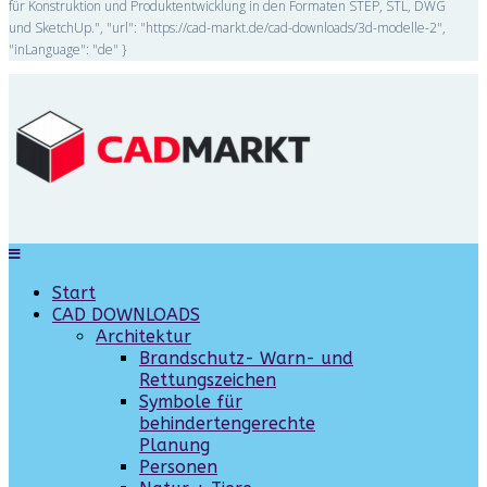
für Konstruktion und Produktentwicklung in den Formaten STEP, STL, DWG
und SketchUp.", "url": "https://cad-markt.de/cad-downloads/3d-modelle-2",
"inLanguage": "de" }
Start
CAD DOWNLOADS
Architektur
Brandschutz- Warn- und
Rettungszeichen
Symbole für
behindertengerechte
Planung
Personen