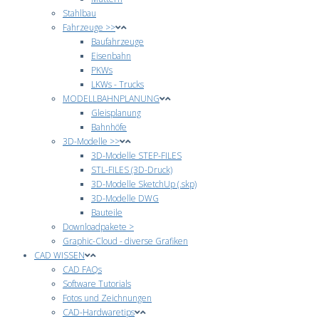
Stahlbau
Fahrzeuge >>
Baufahrzeuge
Eisenbahn
PKWs
LKWs - Trucks
MODELLBAHNPLANUNG
Gleisplanung
Bahnhöfe
3D-Modelle >>
3D-Modelle STEP-FILES
STL-FILES (3D-Druck)
3D-Modelle SketchUp (.skp)
3D-Modelle DWG
Bauteile
Downloadpakete >
Graphic-Cloud - diverse Grafiken
CAD WISSEN
CAD FAQs
Software Tutorials
Fotos und Zeichnungen
CAD-Hardwaretips