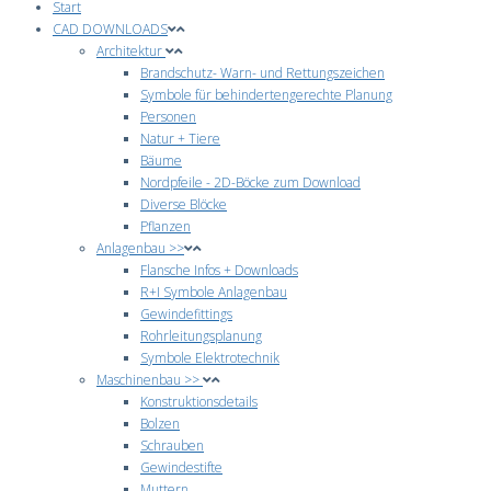
Start
CAD DOWNLOADS
Architektur
Brandschutz- Warn- und Rettungszeichen
Symbole für behindertengerechte Planung
Personen
Natur + Tiere
Bäume
Nordpfeile - 2D-Böcke zum Download
Diverse Blöcke
Pflanzen
Anlagenbau >>
Flansche Infos + Downloads
R+I Symbole Anlagenbau
Gewindefittings
Rohrleitungsplanung
Symbole Elektrotechnik
Maschinenbau >>
Konstruktionsdetails
Bolzen
Schrauben
Gewindestifte
Muttern