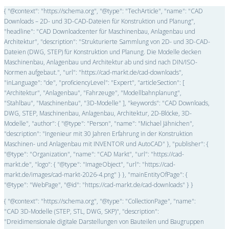
{ "@context": "https://schema.org", "@type": "TechArticle", "name": "CAD
Downloads – 2D- und 3D-CAD-Dateien für Konstruktion und Planung",
"headline": "CAD Downloadcenter für Maschinenbau, Anlagenbau und
Architektur", "description": "Strukturierte Sammlung von 2D- und 3D-CAD-
Dateien (DWG, STEP) für Konstruktion und Planung. Die Modelle decken
Maschinenbau, Anlagenbau und Architektur ab und sind nach DIN/ISO-
Normen aufgebaut.", "url": "https://cad-markt.de/cad-downloads",
"inLanguage": "de", "proficiencyLevel": "Expert", "articleSection": [
"Architektur", "Anlagenbau", "Fahrzeuge", "Modellbahnplanung",
"Stahlbau", "Maschinenbau", "3D-Modelle" ], "keywords": "CAD Downloads,
DWG, STEP, Maschinenbau, Anlagenbau, Architektur, 2D-Blöcke, 3D-
Modelle", "author": { "@type": "Person", "name": "Michael Jähnichen",
"description": "Ingenieur mit 30 Jahren Erfahrung in der Konstruktion
Maschinen- und Anlagenbau mit INVENTOR und AutoCAD" }, "publisher": {
"@type": "Organization", "name": "CAD Markt", "url": "https://cad-
markt.de", "logo": { "@type": "ImageObject", "url": "https://cad-
markt.de/images/cad-markt-2026-4.png" } }, "mainEntityOfPage": {
"@type": "WebPage", "@id": "https://cad-markt.de/cad-downloads" } }
{ "@context": "https://schema.org", "@type": "CollectionPage", "name":
"CAD 3D-Modelle (STEP, STL, DWG, SKP)", "description":
"Dreidimensionale digitale Darstellungen von Bauteilen und Baugruppen