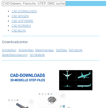
CAD DOWNLOADS
CAD WISSEN
CAD SOFTWARE
CAD NORMEN
CAD BLOG
Downloadcenter
Architektur
.
Anlagenbau
Maschinenbau
.
Stahlbau
Fahrzeuge
Modellbahnplanung
.
3D-Modelle