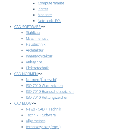
Computermäuse
Plotter
Monitore
Notebooks PCs
CAD SOFTWARE
Stahlbau
Maschinenbau
Haustechnik
Architektur
Innenarchitektur
Anlagenbau
Elektrotechnik
CAD NORMEN
Normen (Übersicht)
ISO 7010 Warnzeichen
ISO 7010 Brandschutzzeichen
ISO 7010 Rettungszeichen
CAD BLOG
News - CAD + Technik
Technik + Software
Allgemeines
technology blog (engl.)