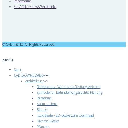
Impressum
* = Affiliatelinks/Werbelinks
© CAD-markt. All Rights Reserved.
Menü
Start
CAD DOWNLOADS
Architektur
Brandschutz- Warn- und Rettungszeichen
Symbole für behindertengerechte Planung
Personen
Natur + Tiere
Bäume
Nordpfeile - 2D-Böcke zum Download
Diverse Blöcke
Pflanzen