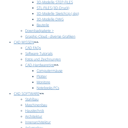
3D-Modelle STEP-FILES
STL-FILES (3D-Druck)
3D-Modelle SketchUp (.skp)
3D-Modelle DWG
Bauteile
Downloadpakete >
Graphic-Cloud - diverse Grafiken
CAD WISSEN
CAD FAQs
Software Tutorials
Fotos und Zeichnungen
CAD-Hardwaretips
Computermäuse
Plotter
Monitore
Notebooks PCs
CAD SOFTWARE
Stahlbau
Maschinenbau
Haustechnik
Architektur
Innenarchitektur
Anlagenbau