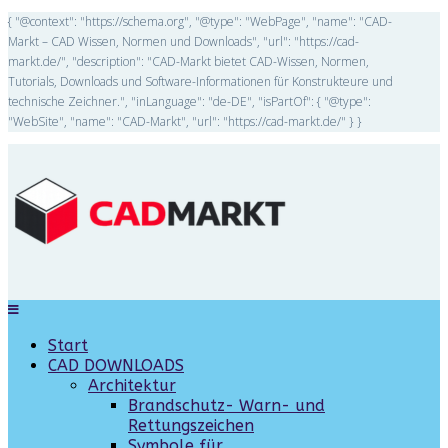
{ "@context": "https://schema.org", "@type": "WebPage", "name": "CAD-
Markt – CAD Wissen, Normen und Downloads", "url": "https://cad-
markt.de/", "description": "CAD-Markt bietet CAD-Wissen, Normen,
Tutorials, Downloads und Software-Informationen für Konstrukteure und
technische Zeichner.", "inLanguage": "de-DE", "isPartOf": { "@type":
"WebSite", "name": "CAD-Markt", "url": "https://cad-markt.de/" } }
Start
CAD DOWNLOADS
Architektur
Brandschutz- Warn- und
Rettungszeichen
Symbole für