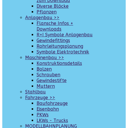
zum Download
Diverse Blöcke
Pflanzen
Anlagenbau >>
Flansche Infos +
Downloads
R+I Symbole Anlagenbau
Gewindefittings
Rohrleitungsplanung
Symbole Elektrotechnik
Maschinenbau >>
Konstruktionsdetails
Bolzen
Schrauben
Gewindestifte
Muttern
Stahlbau
Fahrzeuge >>
Baufahrzeuge
Eisenbahn
PKWs
LKWs - Trucks
MODELLBAHNPLANUNG