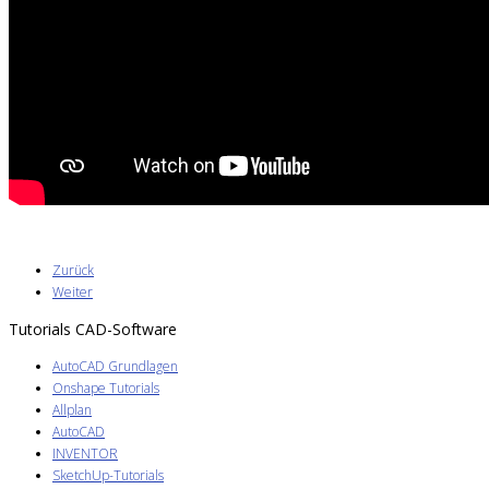
Zurück
Weiter
Tutorials CAD-Software
AutoCAD Grundlagen
Onshape Tutorials
Allplan
AutoCAD
INVENTOR
SketchUp-Tutorials