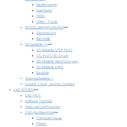
Baufahrzeuge
Eisenbahn
PKWs
LKWs - Trucks
MODELLBAHNPLANUNG
Gleisplanung
Bahnhöfe
3D-Modelle >>
3D-Modelle STEP-FILES
STL-FILES (3D-Druck)
3D-Modelle SketchUp (.skp)
3D-Modelle DWG
Bauteile
Downloadpakete >
Graphic-Cloud - diverse Grafiken
CAD WISSEN
CAD FAQs
Software Tutorials
Fotos und Zeichnungen
CAD-Hardwaretips
Computermäuse
Plotter