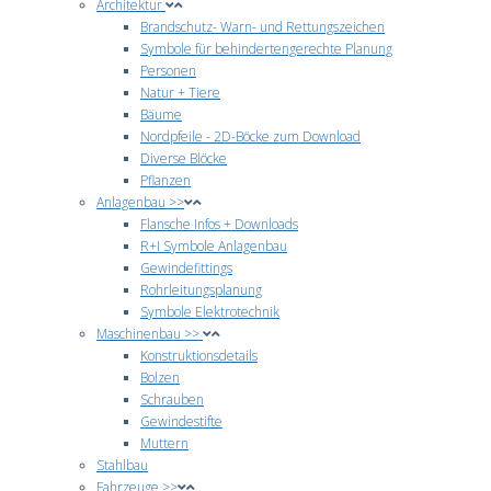
Architektur
Brandschutz- Warn- und Rettungszeichen
Symbole für behindertengerechte Planung
Personen
Natur + Tiere
Bäume
Nordpfeile - 2D-Böcke zum Download
Diverse Blöcke
Pflanzen
Anlagenbau >>
Flansche Infos + Downloads
R+I Symbole Anlagenbau
Gewindefittings
Rohrleitungsplanung
Symbole Elektrotechnik
Maschinenbau >>
Konstruktionsdetails
Bolzen
Schrauben
Gewindestifte
Muttern
Stahlbau
Fahrzeuge >>