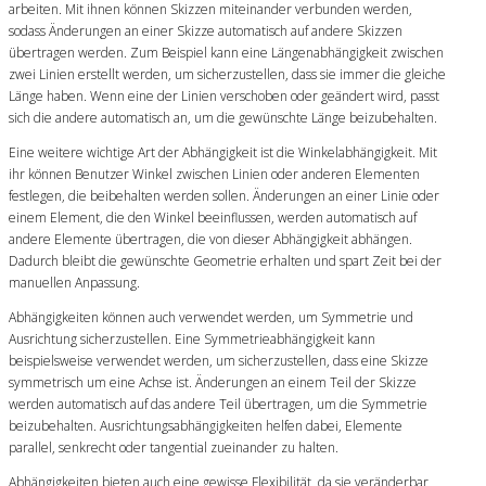
arbeiten. Mit ihnen können Skizzen miteinander verbunden werden,
sodass Änderungen an einer Skizze automatisch auf andere Skizzen
übertragen werden. Zum Beispiel kann eine Längenabhängigkeit zwischen
zwei Linien erstellt werden, um sicherzustellen, dass sie immer die gleiche
Länge haben. Wenn eine der Linien verschoben oder geändert wird, passt
sich die andere automatisch an, um die gewünschte Länge beizubehalten.
Eine weitere wichtige Art der Abhängigkeit ist die Winkelabhängigkeit. Mit
ihr können Benutzer Winkel zwischen Linien oder anderen Elementen
festlegen, die beibehalten werden sollen. Änderungen an einer Linie oder
einem Element, die den Winkel beeinflussen, werden automatisch auf
andere Elemente übertragen, die von dieser Abhängigkeit abhängen.
Dadurch bleibt die gewünschte Geometrie erhalten und spart Zeit bei der
manuellen Anpassung.
Abhängigkeiten können auch verwendet werden, um Symmetrie und
Ausrichtung sicherzustellen. Eine Symmetrieabhängigkeit kann
beispielsweise verwendet werden, um sicherzustellen, dass eine Skizze
symmetrisch um eine Achse ist. Änderungen an einem Teil der Skizze
werden automatisch auf das andere Teil übertragen, um die Symmetrie
beizubehalten. Ausrichtungsabhängigkeiten helfen dabei, Elemente
parallel, senkrecht oder tangential zueinander zu halten.
Abhängigkeiten bieten auch eine gewisse Flexibilität, da sie veränderbar