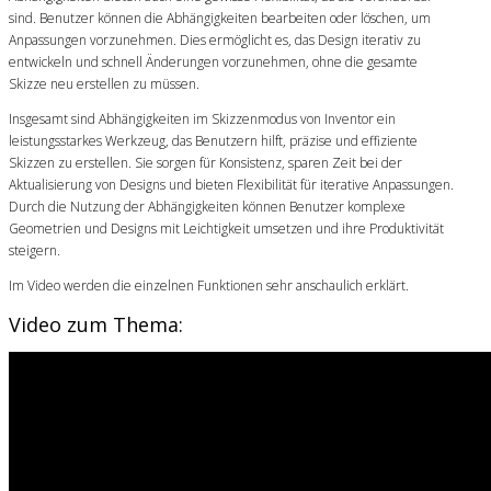
sind. Benutzer können die Abhängigkeiten bearbeiten oder löschen, um
Anpassungen vorzunehmen. Dies ermöglicht es, das Design iterativ zu
entwickeln und schnell Änderungen vorzunehmen, ohne die gesamte
Skizze neu erstellen zu müssen.
Insgesamt sind Abhängigkeiten im Skizzenmodus von Inventor ein
leistungsstarkes Werkzeug, das Benutzern hilft, präzise und effiziente
Skizzen zu erstellen. Sie sorgen für Konsistenz, sparen Zeit bei der
Aktualisierung von Designs und bieten Flexibilität für iterative Anpassungen.
Durch die Nutzung der Abhängigkeiten können Benutzer komplexe
Geometrien und Designs mit Leichtigkeit umsetzen und ihre Produktivität
steigern.
Im Video werden die einzelnen Funktionen sehr anschaulich erklärt.
Video zum Thema: