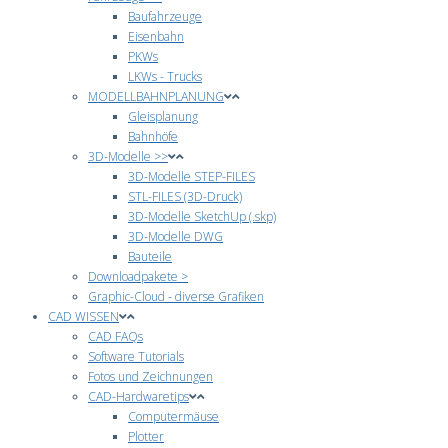
Baufahrzeuge
Eisenbahn
PKWs
LKWs - Trucks
MODELLBAHNPLANUNG
Gleisplanung
Bahnhöfe
3D-Modelle >>
3D-Modelle STEP-FILES
STL-FILES (3D-Druck)
3D-Modelle SketchUp (.skp)
3D-Modelle DWG
Bauteile
Downloadpakete >
Graphic-Cloud - diverse Grafiken
CAD WISSEN
CAD FAQs
Software Tutorials
Fotos und Zeichnungen
CAD-Hardwaretips
Computermäuse
Plotter