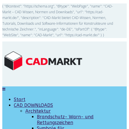
{ "@context": "https://schema.org", "@type": "WebPage", "name": "CAD-
Markt – CAD Wissen, Normen und Downloads", "url": "https://cad-
markt.de/", "description": "CAD-Markt bietet CAD-Wissen, Normen,
Tutorials, Downloads und Software-Informationen für Konstrukteure und
technische Zeichner.", "inLanguage": "de-DE", "isPartOf": { "@type":
"WebSite", "name": "CAD-Markt", "url": "https://cad-markt.de/" } }
Start
CAD DOWNLOADS
Architektur
Brandschutz- Warn- und
Rettungszeichen
Symbole für