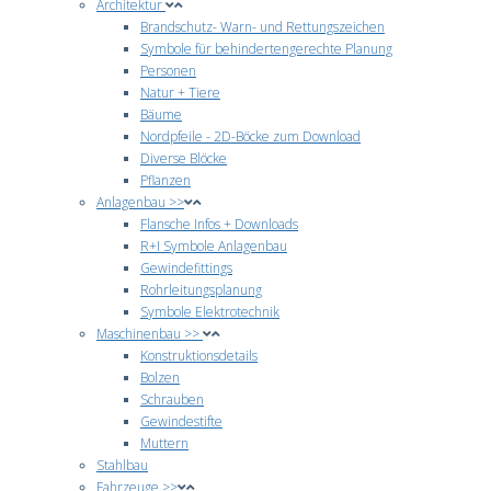
Architektur
Brandschutz- Warn- und Rettungszeichen
Symbole für behindertengerechte Planung
Personen
Natur + Tiere
Bäume
Nordpfeile - 2D-Böcke zum Download
Diverse Blöcke
Pflanzen
Anlagenbau >>
Flansche Infos + Downloads
R+I Symbole Anlagenbau
Gewindefittings
Rohrleitungsplanung
Symbole Elektrotechnik
Maschinenbau >>
Konstruktionsdetails
Bolzen
Schrauben
Gewindestifte
Muttern
Stahlbau
Fahrzeuge >>