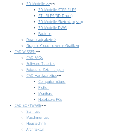
3D-Modelle >>
3D-Modelle STEP-FILES
STL-FILES (3D-Druck)
3D-Modelle SketchUp (.skp)
3D-Modelle DWG
Bauteile
Downloadpakete >
Graphic-Cloud - diverse Grafiken
CAD WISSEN
CAD FAQs
Software Tutorials
Fotos und Zeichnungen
CAD-Hardwaretips
Computermäuse
Plotter
Monitore
Notebooks PCs
CAD SOFTWARE
Stahlbau
Maschinenbau
Haustechnik
Architektur