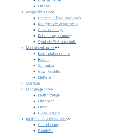
Diverse Blöcke
Pflanzen
Anlagenbau >>
Flansche Infos + Downloads
R+I Symbole Anlagenbau
Gewindefittings
Rohrleitungsplanung
Symbole Elektrotechnik
Maschinenbau >>
Konstruktionsdetails
Bolzen
Schrauben
Gewindestifte
Muttern
Stahlbau
Fahrzeuge >>
Baufahrzeuge
Eisenbahn
PKWs
LKWs - Trucks
MODELLBAHNPLANUNG
Gleisplanung
Bahnhöfe