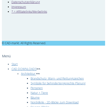
Datenschutzerklärung
Impressum
* = Affiliatelinks/Werbelinks
© CAD-markt. All Rights Reserved.
Menü
Start
CAD DOWNLOADS
Architektur
Brandschutz- Warn- und Rettungszeichen
Symbole für behindertengerechte Planung
Personen
Natur + Tiere
Bäume
Nordpfeile - 2D-Böcke zum Download