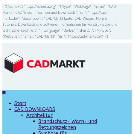
{ "@context": "https://schema.org", "@type": "WebPage", "name": "CAD-
Markt – CAD Wissen, Normen und Downloads", "url": "https://cad-
markt.de/", "description": "CAD-Markt bietet CAD-Wissen, Normen,
Tutorials, Downloads und Software-Informationen für Konstrukteure und
technische Zeichner.", "inLanguage": "de-DE", "isPartOf": { "@type":
"WebSite", "name": "CAD-Markt", "url": "https://cad-markt.de/" } }
Start
CAD DOWNLOADS
Architektur
Brandschutz- Warn- und
Rettungszeichen
Symbole für