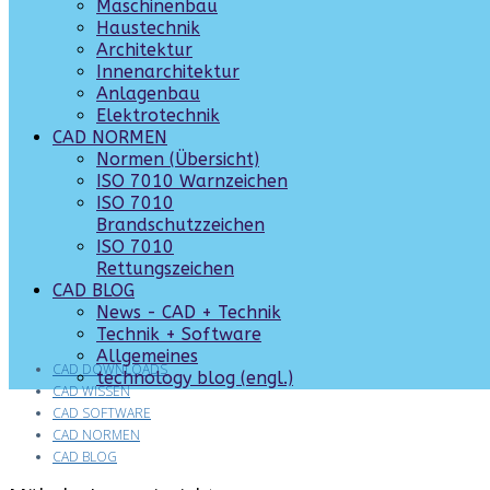
Maschinenbau
Haustechnik
Architektur
Innenarchitektur
Anlagenbau
Elektrotechnik
CAD NORMEN
Normen (Übersicht)
ISO 7010 Warnzeichen
ISO 7010
Brandschutzzeichen
ISO 7010
Rettungszeichen
CAD BLOG
News - CAD + Technik
Technik + Software
Allgemeines
CAD DOWNLOADS
technology blog (engl.)
CAD WISSEN
CAD SOFTWARE
CAD NORMEN
CAD BLOG