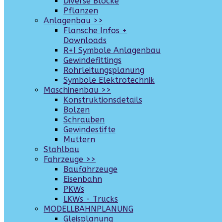
Diverse Blöcke
Pflanzen
Anlagenbau >>
Flansche Infos +
Downloads
R+I Symbole Anlagenbau
Gewindefittings
Rohrleitungsplanung
Symbole Elektrotechnik
Maschinenbau >>
Konstruktionsdetails
Bolzen
Schrauben
Gewindestifte
Muttern
Stahlbau
Fahrzeuge >>
Baufahrzeuge
Eisenbahn
PKWs
LKWs - Trucks
MODELLBAHNPLANUNG
Gleisplanung