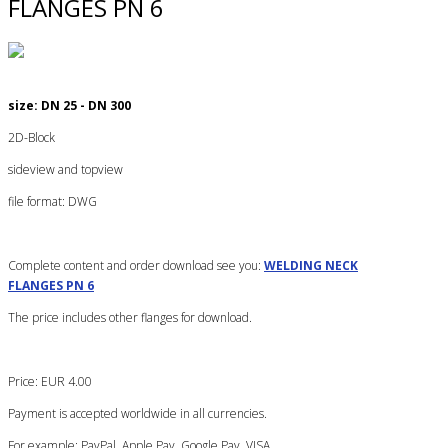
FLANGES PN 6
size: DN 25 - DN 300
2D-Block
sideview and topview
file format: DWG
Complete content and order download see you:
WELDING NECK
FLANGES PN 6
The price includes other flanges for download.
Price: EUR 4.00
Payment is accepted worldwide in all currencies.
For example: PayPal, Apple Pay, Google Pay, VISA