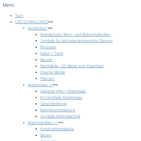
Menü
Start
CAD DOWNLOADS
Architektur
Brandschutz- Warn- und Rettungszeichen
Symbole für behindertengerechte Planung
Personen
Natur + Tiere
Bäume
Nordpfeile - 2D-Böcke zum Download
Diverse Blöcke
Pflanzen
Anlagenbau >>
Flansche Infos + Downloads
R+I Symbole Anlagenbau
Gewindefittings
Rohrleitungsplanung
Symbole Elektrotechnik
Maschinenbau >>
Konstruktionsdetails
Bolzen