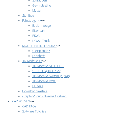
Schrauben
Gewindestifte
Muttern
Stahlbau
Fahrzeuge >>
Baufahrzeuge
Eisenbahn
PKWs
LKWs - Trucks
MODELLBAHNPLANUNG
Gleisplanung
Bahnhöfe
3D-Modelle >>
3D-Modelle STEP-FILES
STL-FILES (3D-Druck)
3D-Modelle SketchUp (.skp)
3D-Modelle DWG
Bauteile
Downloadpakete >
Graphic-Cloud - diverse Grafiken
CAD WISSEN
CAD FAQs
Software Tutorials