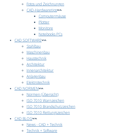
Fotos und Zeichnungen
CAD-Hardwaretips
Computermäuse
Plotter
Monitore
Notebooks PCs
CAD SOFTWARE
Stahlbau
Maschinenbau
Haustechnik
Architektur
Innenarchitektur
Anlagenbau
Elektrotechnik
CAD NORMEN
Normen (Übersicht)
ISO 7010 Warnzeichen
ISO 7010 Brandschutzzeichen
ISO 7010 Rettungszeichen
CAD BLOG
News - CAD + Technik
Technik + Software