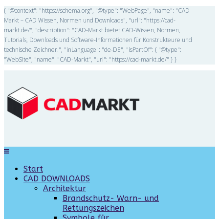
{ "@context": "https://schema.org", "@type": "WebPage", "name": "CAD-
Markt – CAD Wissen, Normen und Downloads", "url": "https://cad-
markt.de/", "description": "CAD-Markt bietet CAD-Wissen, Normen,
Tutorials, Downloads und Software-Informationen für Konstrukteure und
technische Zeichner.", "inLanguage": "de-DE", "isPartOf": { "@type":
"WebSite", "name": "CAD-Markt", "url": "https://cad-markt.de/" } }
Start
CAD DOWNLOADS
Architektur
Brandschutz- Warn- und
Rettungszeichen
Symbole für