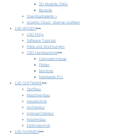
3D-Modelle DWG
Bauteile
Downloadpakete >
Graphic-Cloud - diverse Grafiken
CAD WISSEN
CAD FAQs
Software Tutorials
Fotos und Zeichnungen
CAD-Hardwaretips
Computermäuse
Plotter
Monitore
Notebooks PCs
CAD SOFTWARE
Stahlbau
Maschinenbau
Haustechnik
Architektur
Innenarchitektur
Anlagenbau
Elektrotechnik
CAD NORMEN