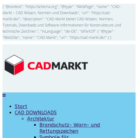
{ "@context": "https://schema.org", "@type": "WebPage", "name": "CAD-
Markt – CAD Wissen, Normen und Downloads", "url": "https://cad-
markt.de/", "description": "CAD-Markt bietet CAD-Wissen, Normen,
Tutorials, Downloads und Software-Informationen für Konstrukteure und
technische Zeichner.", "inLanguage": "de-DE", "isPartOf": { "@type":
"WebSite", "name": "CAD-Markt", "url": "https://cad-markt.de/" } }
Start
CAD DOWNLOADS
Architektur
Brandschutz- Warn- und
Rettungszeichen
Symbole für