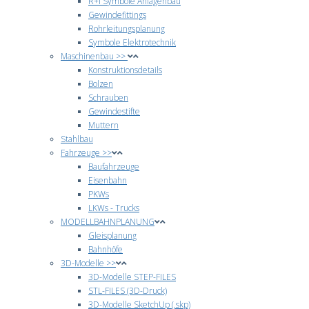
R+I Symbole Anlagenbau
Gewindefittings
Rohrleitungsplanung
Symbole Elektrotechnik
Maschinenbau >>
Konstruktionsdetails
Bolzen
Schrauben
Gewindestifte
Muttern
Stahlbau
Fahrzeuge >>
Baufahrzeuge
Eisenbahn
PKWs
LKWs - Trucks
MODELLBAHNPLANUNG
Gleisplanung
Bahnhöfe
3D-Modelle >>
3D-Modelle STEP-FILES
STL-FILES (3D-Druck)
3D-Modelle SketchUp (.skp)