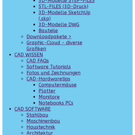
3D-Modelle STEP-FILES
STL-FILES (3D-Druck)
3D-Modelle SketchUp
(.skp)
3D-Modelle DWG
Bauteile
Downloadpakete >
Graphic-Cloud - diverse
Grafiken
CAD WISSEN
CAD FAQs
Software Tutorials
Fotos und Zeichnungen
CAD-Hardwaretips
Computermäuse
Plotter
Monitore
Notebooks PCs
CAD SOFTWARE
Stahlbau
Maschinenbau
Haustechnik
Architektur