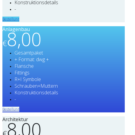
Konstruktionsdetails
-
Bestellung
Anlagenbau
8,00
€
Gesamtpaket
+ Format: dwg +
Flansche
Fittings
R+I Symbole
Schrauben+Muttern
Konstruktionsdetails
-
Bestellung
Architektur
8,00
€