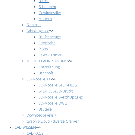
Bolzen
Schrauben
Gewindestifte
Muttern
Stahlbau
Fahrzeuge >>
Baufahrzeuge
Eisenbahn
PKWs
LKWs - Trucks
MODELLBAHNPLANUNG
Gleisplanung
Bahnhöfe
3D-Modelle >>
3D-Modelle STEP-FILES
STL-FILES (3D-Druck)
3D-Modelle SketchUp (.skp)
3D-Modelle DWG
Bauteile
Downloadpakete >
Graphic-Cloud - diverse Grafiken
CAD WISSEN
CAD FAQs