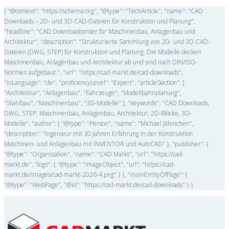
{ "@context": "https://schema.org", "@type": "TechArticle", "name": "CAD
Downloads – 2D- und 3D-CAD-Dateien für Konstruktion und Planung",
"headline": "CAD Downloadcenter für Maschinenbau, Anlagenbau und
Architektur", "description": "Strukturierte Sammlung von 2D- und 3D-CAD-
Dateien (DWG, STEP) für Konstruktion und Planung. Die Modelle decken
Maschinenbau, Anlagenbau und Architektur ab und sind nach DIN/ISO-
Normen aufgebaut.", "url": "https://cad-markt.de/cad-downloads",
"inLanguage": "de", "proficiencyLevel": "Expert", "articleSection": [
"Architektur", "Anlagenbau", "Fahrzeuge", "Modellbahnplanung",
"Stahlbau", "Maschinenbau", "3D-Modelle" ], "keywords": "CAD Downloads,
DWG, STEP, Maschinenbau, Anlagenbau, Architektur, 2D-Blöcke, 3D-
Modelle", "author": { "@type": "Person", "name": "Michael Jähnichen",
"description": "Ingenieur mit 30 Jahren Erfahrung in der Konstruktion
Maschinen- und Anlagenbau mit INVENTOR und AutoCAD" }, "publisher": {
"@type": "Organization", "name": "CAD Markt", "url": "https://cad-
markt.de", "logo": { "@type": "ImageObject", "url": "https://cad-
markt.de/images/cad-markt-2026-4.png" } }, "mainEntityOfPage": {
"@type": "WebPage", "@id": "https://cad-markt.de/cad-downloads" } }