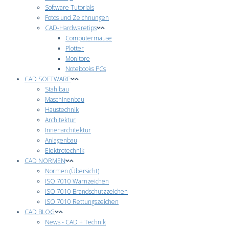
Software Tutorials
Fotos und Zeichnungen
CAD-Hardwaretips
Computermäuse
Plotter
Monitore
Notebooks PCs
CAD SOFTWARE
Stahlbau
Maschinenbau
Haustechnik
Architektur
Innenarchitektur
Anlagenbau
Elektrotechnik
CAD NORMEN
Normen (Übersicht)
ISO 7010 Warnzeichen
ISO 7010 Brandschutzzeichen
ISO 7010 Rettungszeichen
CAD BLOG
News - CAD + Technik