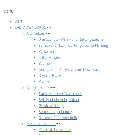
Menü
Start
CAD DOWNLOADS
Architektur
Brandschutz- Warn- und Rettungszeichen
Symbole für behindertengerechte Planung
Personen
Natur + Tiere
Bäume
Nordpfeile - 2D-Böcke zum Download
Diverse Blöcke
Pflanzen
Anlagenbau >>
Flansche Infos + Downloads
R+I Symbole Anlagenbau
Gewindefittings
Rohrleitungsplanung
Symbole Elektrotechnik
Maschinenbau >>
Konstruktionsdetails