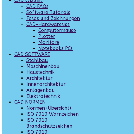
CAD WISSEN
CAD FAQs
Software Tutorials
Fotos und Zeichnungen
CAD-Hardwaretips
Computermäuse
Plotter
Monitore
Notebooks PCs
CAD SOFTWARE
Stahlbau
Maschinenbau
Haustechnik
Architektur
Innenarchitektur
Anlagenbau
Elektrotechnik
CAD NORMEN
Normen (Übersicht)
ISO 7010 Warnzeichen
ISO 7010
Brandschutzzeichen
ISO 7010