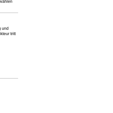
swählen
g und
teur tritt