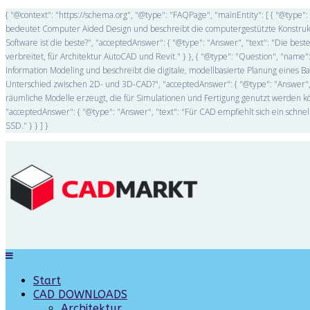
{ "@context": "https://schema.org", "@type": "FAQPage", "mainEntity": [ { "@type"
bedeutet Computer Aided Design und beschreibt die computergestützte Konstrukti
Software ist die beste?", "acceptedAnswer": { "@type": "Answer", "text": "Die be
verbreitet, für Architektur AutoCAD und Revit." } }, { "@type": "Question", "name":
Information Modeling und beschreibt die digitale, modellbasierte Planung eines B
Unterschied zwischen 2D- und 3D-CAD?", "acceptedAnswer": { "@type": "Answer",
räumliche Modelle erzeugt, die für Simulationen und Fertigung genutzt werden kö
"acceptedAnswer": { "@type": "Answer", "text": "Für CAD empfiehlt sich ein schne
SSD." } } ] }
Start
CAD DOWNLOADS
Architektur