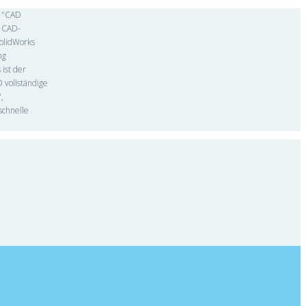
: "CAD
e CAD-
SolidWorks
ng
ist der
 vollständige
,
schnelle