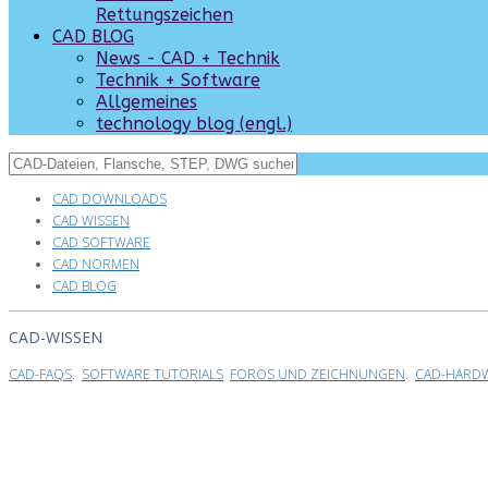
Rettungszeichen
CAD BLOG
News - CAD + Technik
Technik + Software
Allgemeines
technology blog (engl.)
CAD DOWNLOADS
CAD WISSEN
CAD SOFTWARE
CAD NORMEN
CAD BLOG
CAD-WISSEN
CAD-FAQS
.
SOFTWARE TUTORIALS
FOROS UND ZEICHNUNGEN
.
CAD-HARDW