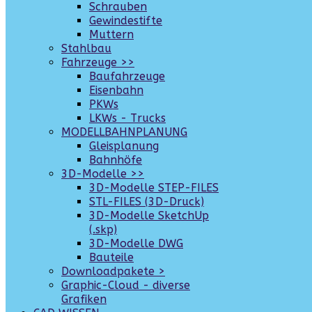
Schrauben
Gewindestifte
Muttern
Stahlbau
Fahrzeuge >>
Baufahrzeuge
Eisenbahn
PKWs
LKWs - Trucks
MODELLBAHNPLANUNG
Gleisplanung
Bahnhöfe
3D-Modelle >>
3D-Modelle STEP-FILES
STL-FILES (3D-Druck)
3D-Modelle SketchUp
(.skp)
3D-Modelle DWG
Bauteile
Downloadpakete >
Graphic-Cloud - diverse
Grafiken