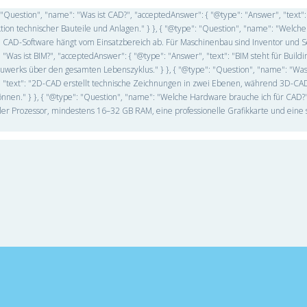
: "Question", "name": "Was ist CAD?", "acceptedAnswer": { "@type": "Answer", "text"
on technischer Bauteile und Anlagen." } }, { "@type": "Question", "name": "Welch
ste CAD-Software hängt vom Einsatzbereich ab. Für Maschinenbau sind Inventor und 
 "Was ist BIM?", "acceptedAnswer": { "@type": "Answer", "text": "BIM steht für Buildi
auwerks über den gesamten Lebenszyklus." } }, { "@type": "Question", "name": "Was 
 "text": "2D-CAD erstellt technische Zeichnungen in zwei Ebenen, während 3D-CAD
nnen." } }, { "@type": "Question", "name": "Welche Hardware brauche ich für CAD?"
ller Prozessor, mindestens 16–32 GB RAM, eine professionelle Grafikkarte und eine 