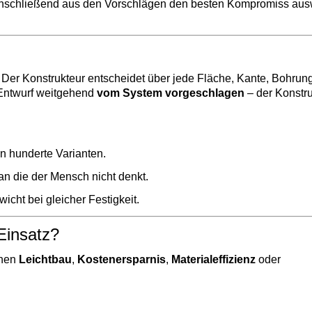
 anschließend aus den Vorschlägen den besten Kompromiss au
. Der Konstrukteur entscheidet über jede Fläche, Kante, Bohrun
Entwurf weitgehend
vom System vorgeschlagen
– der Konstruk
n hunderte Varianten.
an die der Mensch nicht denkt.
cht bei gleicher Festigkeit.
insatz?
enen
Leichtbau
,
Kostenersparnis
,
Materialeffizienz
oder