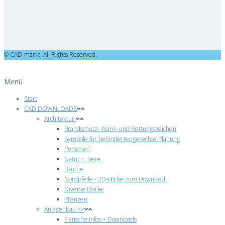
© CAD-markt. All Rights Reserved.
Menü
Start
CAD DOWNLOADS
Architektur
Brandschutz- Warn- und Rettungszeichen
Symbole für behindertengerechte Planung
Personen
Natur + Tiere
Bäume
Nordpfeile - 2D-Böcke zum Download
Diverse Blöcke
Pflanzen
Anlagenbau >>
Flansche Infos + Downloads