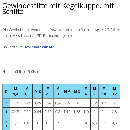
Gewindestifte mit Kegelkuppe, mit
Schlitz
Die Gewindestifte werden im Downloadcenter im Format dwg als 2D Blöcke
und in verschiedenen 3D-Formaten angeboten.
Download im
Downloadcenter
Handelsübliche Größen:
M
M
M
M
M
M
M
M
D
M 2
M 4
M 5
1,4
1,6
2,5
3
6
8
10
12
n
0,2
0,25
0,25
0,4
0,4
0,6
0,8
1
1,2
1,6
2
t
0,48
0,56
0,64
0,72
0,8
1,12
1,28
1,6
2
2,4
2,8
d
0,7
0,8
1
1,5
2
2,5
3,5
4
5,5
7
8,5
t