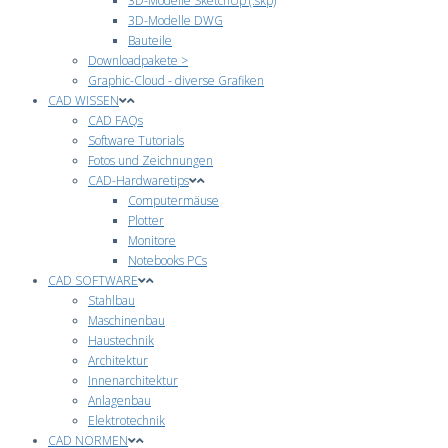
3D-Modelle SketchUp (.skp)
3D-Modelle DWG
Bauteile
Downloadpakete >
Graphic-Cloud - diverse Grafiken
CAD WISSEN
CAD FAQs
Software Tutorials
Fotos und Zeichnungen
CAD-Hardwaretips
Computermäuse
Plotter
Monitore
Notebooks PCs
CAD SOFTWARE
Stahlbau
Maschinenbau
Haustechnik
Architektur
Innenarchitektur
Anlagenbau
Elektrotechnik
CAD NORMEN