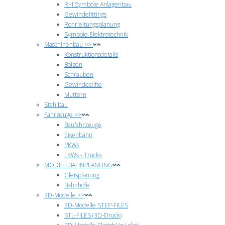
R+I Symbole Anlagenbau
Gewindefittings
Rohrleitungsplanung
Symbole Elektrotechnik
Maschinenbau >>
Konstruktionsdetails
Bolzen
Schrauben
Gewindestifte
Muttern
Stahlbau
Fahrzeuge >>
Baufahrzeuge
Eisenbahn
PKWs
LKWs - Trucks
MODELLBAHNPLANUNG
Gleisplanung
Bahnhöfe
3D-Modelle >>
3D-Modelle STEP-FILES
STL-FILES (3D-Druck)