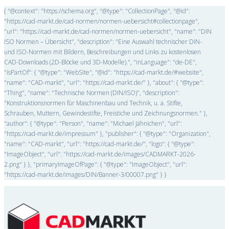
{ "@context": "https://schema.org", "@type": "CollectionPage", "@id":
"https://cad-markt.de/cad-normen/normen-uebersicht#collectionpage",
"url": "https://cad-markt.de/cad-normen/normen-uebersicht", "name": "DIN
ISO Normen – Übersicht", "description": "Eine Auswahl technischer DIN-
und ISO-Normen mit Bildern, Beschreibungen und Links zu kostenlosen
CAD-Downloads (2D-Blöcke und 3D-Modelle).", "inLanguage": "de-DE",
"isPartOf": { "@type": "WebSite", "@id": "https://cad-markt.de/#website",
"name": "CAD-markt", "url": "https://cad-markt.de/" }, "about": { "@type":
"Thing", "name": "Technische Normen (DIN/ISO)", "description":
"Konstruktionsnormen für Maschinenbau und Technik, u. a. Stifte,
Schrauben, Muttern, Gewindestifte, Freistiche und Zeichnungsnormen." },
"author": { "@type": "Person", "name": "Michael Jähnichen", "url":
"https://cad-markt.de/impressum" }, "publisher": { "@type": "Organization",
"name": "CAD-markt", "url": "https://cad-markt.de/", "logo": { "@type":
"ImageObject", "url": "https://cad-markt.de/images/CADMARKT-2026-
2.png" } }, "primaryImageOfPage": { "@type": "ImageObject", "url":
"https://cad-markt.de/images/DIN/Banner-3/00007.png" } }