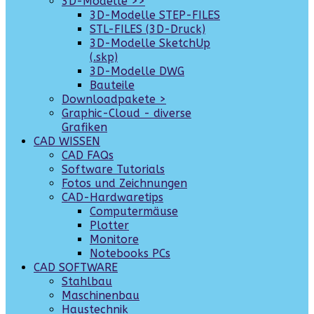
3D-Modelle >>
3D-Modelle STEP-FILES
STL-FILES (3D-Druck)
3D-Modelle SketchUp
(.skp)
3D-Modelle DWG
Bauteile
Downloadpakete >
Graphic-Cloud - diverse
Grafiken
CAD WISSEN
CAD FAQs
Software Tutorials
Fotos und Zeichnungen
CAD-Hardwaretips
Computermäuse
Plotter
Monitore
Notebooks PCs
CAD SOFTWARE
Stahlbau
Maschinenbau
Haustechnik