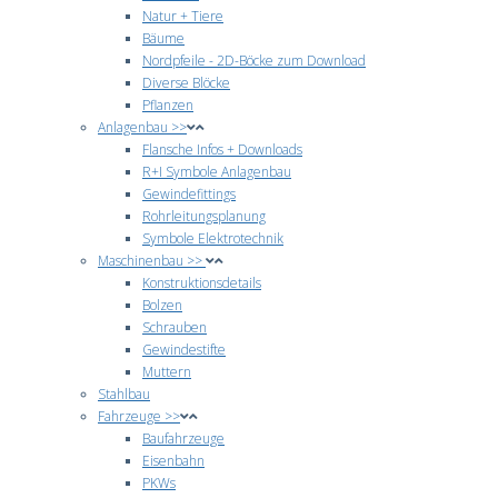
Natur + Tiere
Bäume
Nordpfeile - 2D-Böcke zum Download
Diverse Blöcke
Pflanzen
Anlagenbau >>
Flansche Infos + Downloads
R+I Symbole Anlagenbau
Gewindefittings
Rohrleitungsplanung
Symbole Elektrotechnik
Maschinenbau >>
Konstruktionsdetails
Bolzen
Schrauben
Gewindestifte
Muttern
Stahlbau
Fahrzeuge >>
Baufahrzeuge
Eisenbahn
PKWs