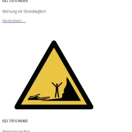
ISO 7010 W059
Warnung vor Strandseglern
Weiterlesen ...
ISO 7010 W060
Warnung vor Flut