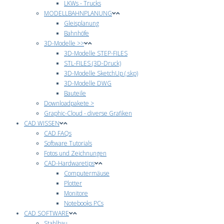
LKWs - Trucks
MODELLBAHNPLANUNG
Gleisplanung
Bahnhöfe
3D-Modelle >>
3D-Modelle STEP-FILES
STL-FILES (3D-Druck)
3D-Modelle SketchUp (.skp)
3D-Modelle DWG
Bauteile
Downloadpakete >
Graphic-Cloud - diverse Grafiken
CAD WISSEN
CAD FAQs
Software Tutorials
Fotos und Zeichnungen
CAD-Hardwaretips
Computermäuse
Plotter
Monitore
Notebooks PCs
CAD SOFTWARE
Stahlbau