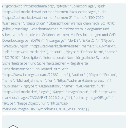
{ "@context": "https://schema.org", "@type": "CollectionPage", "@id":
"https://cad-markt.de/cad-normen/normen-2#collectionpage", "url":
"https://cad-markt.de/cad-normen/normen-2", "name": "ISO 7010
Warnzeichen", "description": "Übersicht der Warnzeichen nach ISO 7010:
gelbe, dreieckige Sicherheitszeichen mit schwarzem Piktogramm und
schwarzem Rand, die vor Gefahren warnen. Mit Beschreibungen und CAD-
Downloadangaben (DWG).", "inLanguage": "de-DE", "isPartOf": { "@type":
"WebSite", "@id": "https://cad-markt.de/#website", "name": "CAD-markt",
"url": "https://cad-markt.de/" }, "about": { "@type": "DefinedTerm", "name":
"ISO 7010", "description": "Internationale Norm für grafische Symbole –
Sicherheitsfarben und Sicherheitszeichen – Registrierte
Sicherheitszeichen.", "inDefinedTermSet":
"https://www.iso.org/standard/72662.html" }, "author": { "@type": "Person",
"name": "Michael Jähnichen", "url": "https://cad-markt.de/impressum" },
"publisher": { "@type": "Organization", "name": "CAD-markt", "url":
"https://cad-markt.de/", "logo": { "@type": "ImageObject", "url": "https://cad-
markt.de/images/CADMARKT-2026-2.png" } }, "primaryImageOfPage": {
"@type": "ImageObject", "url": "https://cad-
markt.de/images/DIN/Symbole/ISO_7010_W001.png" } }