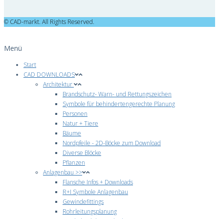
© CAD-markt. All Rights Reserved.
Menü
Start
CAD DOWNLOADS
Architektur
Brandschutz- Warn- und Rettungszeichen
Symbole für behindertengerechte Planung
Personen
Natur + Tiere
Bäume
Nordpfeile - 2D-Böcke zum Download
Diverse Blöcke
Pflanzen
Anlagenbau >>
Flansche Infos + Downloads
R+I Symbole Anlagenbau
Gewindefittings
Rohrleitungsplanung