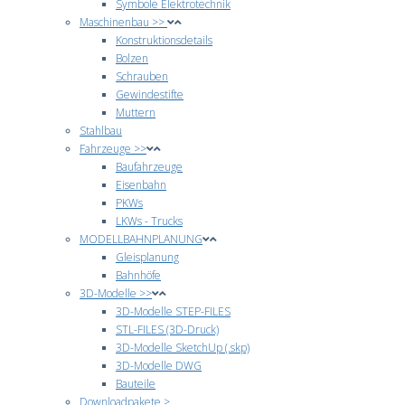
Symbole Elektrotechnik
Maschinenbau >>
Konstruktionsdetails
Bolzen
Schrauben
Gewindestifte
Muttern
Stahlbau
Fahrzeuge >>
Baufahrzeuge
Eisenbahn
PKWs
LKWs - Trucks
MODELLBAHNPLANUNG
Gleisplanung
Bahnhöfe
3D-Modelle >>
3D-Modelle STEP-FILES
STL-FILES (3D-Druck)
3D-Modelle SketchUp (.skp)
3D-Modelle DWG
Bauteile
Downloadpakete >