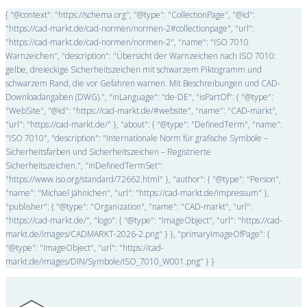
{ "@context": "https://schema.org", "@type": "CollectionPage", "@id":
"https://cad-markt.de/cad-normen/normen-2#collectionpage", "url":
"https://cad-markt.de/cad-normen/normen-2", "name": "ISO 7010
Warnzeichen", "description": "Übersicht der Warnzeichen nach ISO 7010:
gelbe, dreieckige Sicherheitszeichen mit schwarzem Piktogramm und
schwarzem Rand, die vor Gefahren warnen. Mit Beschreibungen und CAD-
Downloadangaben (DWG).", "inLanguage": "de-DE", "isPartOf": { "@type":
"WebSite", "@id": "https://cad-markt.de/#website", "name": "CAD-markt",
"url": "https://cad-markt.de/" }, "about": { "@type": "DefinedTerm", "name":
"ISO 7010", "description": "Internationale Norm für grafische Symbole –
Sicherheitsfarben und Sicherheitszeichen – Registrierte
Sicherheitszeichen.", "inDefinedTermSet":
"https://www.iso.org/standard/72662.html" }, "author": { "@type": "Person",
"name": "Michael Jähnichen", "url": "https://cad-markt.de/impressum" },
"publisher": { "@type": "Organization", "name": "CAD-markt", "url":
"https://cad-markt.de/", "logo": { "@type": "ImageObject", "url": "https://cad-
markt.de/images/CADMARKT-2026-2.png" } }, "primaryImageOfPage": {
"@type": "ImageObject", "url": "https://cad-
markt.de/images/DIN/Symbole/ISO_7010_W001.png" } }