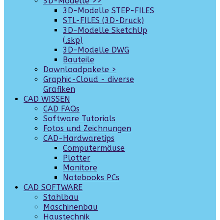
3D-Modelle >>
3D-Modelle STEP-FILES
STL-FILES (3D-Druck)
3D-Modelle SketchUp
(.skp)
3D-Modelle DWG
Bauteile
Downloadpakete >
Graphic-Cloud - diverse
Grafiken
CAD WISSEN
CAD FAQs
Software Tutorials
Fotos und Zeichnungen
CAD-Hardwaretips
Computermäuse
Plotter
Monitore
Notebooks PCs
CAD SOFTWARE
Stahlbau
Maschinenbau
Haustechnik