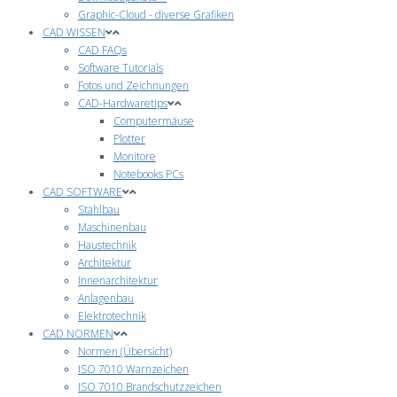
Graphic-Cloud - diverse Grafiken
CAD WISSEN
CAD FAQs
Software Tutorials
Fotos und Zeichnungen
CAD-Hardwaretips
Computermäuse
Plotter
Monitore
Notebooks PCs
CAD SOFTWARE
Stahlbau
Maschinenbau
Haustechnik
Architektur
Innenarchitektur
Anlagenbau
Elektrotechnik
CAD NORMEN
Normen (Übersicht)
ISO 7010 Warnzeichen
ISO 7010 Brandschutzzeichen