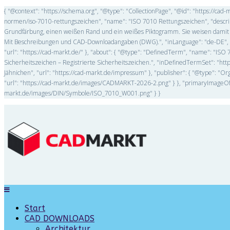
{ "@context": "https://schema.org", "@type": "CollectionPage", "@id": "https://ca
normen/iso-7010-rettungszeichen", "name": "ISO 7010 Rettungszeichen", "descri
Grundfärbung, einen weißen Rand und ein weißes Piktogramm. Sie weisen damit au
Mit Beschreibungen und CAD-Downloadangaben (DWG).", "inLanguage": "de-DE", "is
"url": "https://cad-markt.de/" }, "about": { "@type": "DefinedTerm", "name": "ISO 
Sicherheitszeichen – Registrierte Sicherheitszeichen.", "inDefinedTermSet": "http
Jähnichen", "url": "https://cad-markt.de/impressum" }, "publisher": { "@type": "Or
"url": "https://cad-markt.de/images/CADMARKT-2026-2.png" } }, "primaryImageOfPa
markt.de/images/DIN/Symbole/ISO_7010_W001.png" } }
Start
CAD DOWNLOADS
Architektur