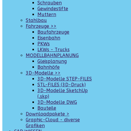
Schrauben
Gewindestifte
Muttern
Stahlbau
Fahrzeuge >>
Baufahrzeuge
Eisenbahn
PKWs
LKWs - Trucks
MODELLBAHNPLANUNG
Gleisplanung
Bahnhöfe
3D-Modelle >>
3D-Modelle STEP-FILES
STL-FILES (3D-Druck)
3D-Modelle SketchUp
(.skp)
3D-Modelle DWG
Bauteile
Downloadpakete >
Graphic-Cloud - diverse
Grafiken