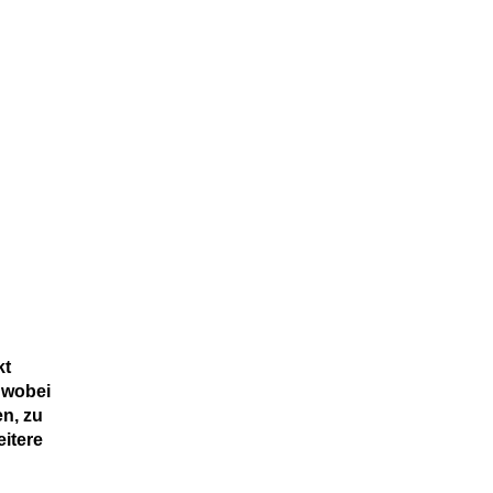
kt
 wobei
en, zu
eitere