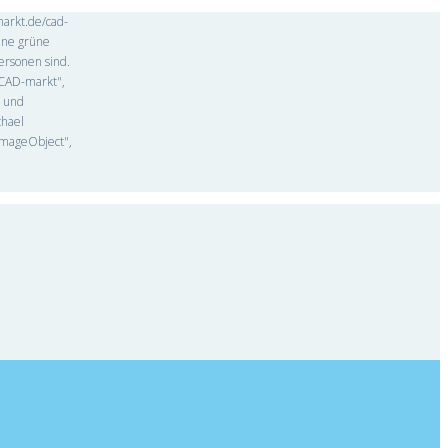
markt.de/cad-
ine grüne
ersonen sind.
"CAD-markt",
n und
chael
"ImageObject",