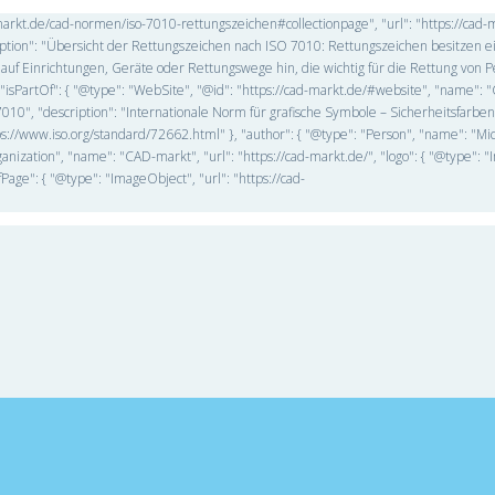
d-markt.de/cad-normen/iso-7010-rettungszeichen#collectionpage", "url": "https://cad-
ption": "Übersicht der Rettungszeichen nach ISO 7010: Rettungszeichen besitzen e
f Einrichtungen, Geräte oder Rettungswege hin, die wichtig für die Rettung von P
PartOf": { "@type": "WebSite", "@id": "https://cad-markt.de/#website", "name": 
7010", "description": "Internationale Norm für grafische Symbole – Sicherheitsfarbe
s://www.iso.org/standard/72662.html" }, "author": { "@type": "Person", "name": "Mi
ganization", "name": "CAD-markt", "url": "https://cad-markt.de/", "logo": { "@type": 
ge": { "@type": "ImageObject", "url": "https://cad-