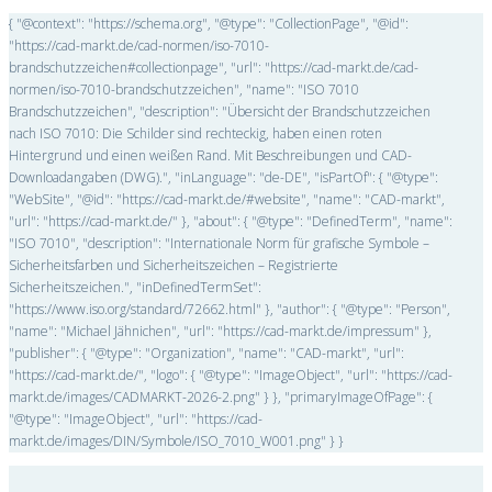
{ "@context": "https://schema.org", "@type": "CollectionPage", "@id":
"https://cad-markt.de/cad-normen/iso-7010-
brandschutzzeichen#collectionpage", "url": "https://cad-markt.de/cad-
normen/iso-7010-brandschutzzeichen", "name": "ISO 7010
Brandschutzzeichen", "description": "Übersicht der Brandschutzzeichen
nach ISO 7010: Die Schilder sind rechteckig, haben einen roten
Hintergrund und einen weißen Rand. Mit Beschreibungen und CAD-
Downloadangaben (DWG).", "inLanguage": "de-DE", "isPartOf": { "@type":
"WebSite", "@id": "https://cad-markt.de/#website", "name": "CAD-markt",
"url": "https://cad-markt.de/" }, "about": { "@type": "DefinedTerm", "name":
"ISO 7010", "description": "Internationale Norm für grafische Symbole –
Sicherheitsfarben und Sicherheitszeichen – Registrierte
Sicherheitszeichen.", "inDefinedTermSet":
"https://www.iso.org/standard/72662.html" }, "author": { "@type": "Person",
"name": "Michael Jähnichen", "url": "https://cad-markt.de/impressum" },
"publisher": { "@type": "Organization", "name": "CAD-markt", "url":
"https://cad-markt.de/", "logo": { "@type": "ImageObject", "url": "https://cad-
markt.de/images/CADMARKT-2026-2.png" } }, "primaryImageOfPage": {
"@type": "ImageObject", "url": "https://cad-
markt.de/images/DIN/Symbole/ISO_7010_W001.png" } }