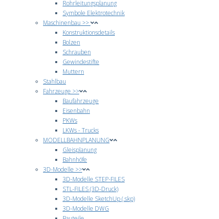
Rohrleitungsplanung
Symbole Elektrotechnik
Maschinenbau >>
Konstruktionsdetails
Bolzen
Schrauben
Gewindestifte
Muttern
Stahlbau
Fahrzeuge >>
Baufahrzeuge
Eisenbahn
PKWs
LKWs - Trucks
MODELLBAHNPLANUNG
Gleisplanung
Bahnhöfe
3D-Modelle >>
3D-Modelle STEP-FILES
STL-FILES (3D-Druck)
3D-Modelle SketchUp (.skp)
3D-Modelle DWG
Bauteile