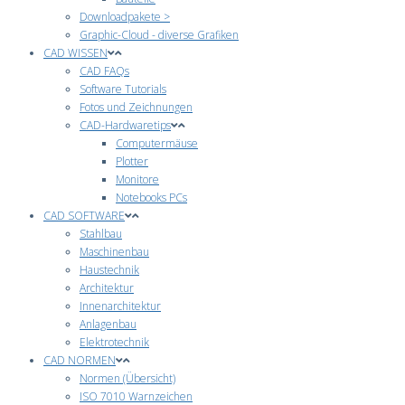
Downloadpakete >
Graphic-Cloud - diverse Grafiken
CAD WISSEN
CAD FAQs
Software Tutorials
Fotos und Zeichnungen
CAD-Hardwaretips
Computermäuse
Plotter
Monitore
Notebooks PCs
CAD SOFTWARE
Stahlbau
Maschinenbau
Haustechnik
Architektur
Innenarchitektur
Anlagenbau
Elektrotechnik
CAD NORMEN
Normen (Übersicht)
ISO 7010 Warnzeichen