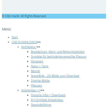
© CAD-markt. All Rights Reserved.
Menü
Start
CAD DOWNLOADS
Architektur
Brandschutz- Warn- und Rettungszeichen
Symbole für behindertengerechte Planung
Personen
Natur + Tiere
Bäume
Nordpfeile - 2D-Böcke zum Download
Diverse Blöcke
Pflanzen
Anlagenbau >>
Flansche Infos + Downloads
R+I Symbole Anlagenbau
Gewindefittings