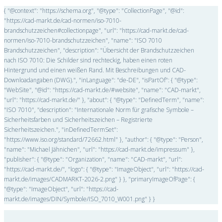
{ "@context": "https://schema.org", "@type": "CollectionPage", "@id":
"https://cad-markt.de/cad-normen/iso-7010-
brandschutzzeichen#collectionpage", "url": "https://cad-markt.de/cad-
normen/iso-7010-brandschutzzeichen", "name": "ISO 7010
Brandschutzzeichen", "description": "Übersicht der Brandschutzzeichen
nach ISO 7010: Die Schilder sind rechteckig, haben einen roten
Hintergrund und einen weißen Rand. Mit Beschreibungen und CAD-
Downloadangaben (DWG).", "inLanguage": "de-DE", "isPartOf": { "@type":
"WebSite", "@id": "https://cad-markt.de/#website", "name": "CAD-markt",
"url": "https://cad-markt.de/" }, "about": { "@type": "DefinedTerm", "name":
"ISO 7010", "description": "Internationale Norm für grafische Symbole –
Sicherheitsfarben und Sicherheitszeichen – Registrierte
Sicherheitszeichen.", "inDefinedTermSet":
"https://www.iso.org/standard/72662.html" }, "author": { "@type": "Person",
"name": "Michael Jähnichen", "url": "https://cad-markt.de/impressum" },
"publisher": { "@type": "Organization", "name": "CAD-markt", "url":
"https://cad-markt.de/", "logo": { "@type": "ImageObject", "url": "https://cad-
markt.de/images/CADMARKT-2026-2.png" } }, "primaryImageOfPage": {
"@type": "ImageObject", "url": "https://cad-
markt.de/images/DIN/Symbole/ISO_7010_W001.png" } }