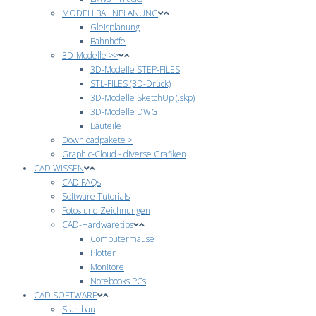
MODELLBAHNPLANUNG
Gleisplanung
Bahnhöfe
3D-Modelle >>
3D-Modelle STEP-FILES
STL-FILES (3D-Druck)
3D-Modelle SketchUp (.skp)
3D-Modelle DWG
Bauteile
Downloadpakete >
Graphic-Cloud - diverse Grafiken
CAD WISSEN
CAD FAQs
Software Tutorials
Fotos und Zeichnungen
CAD-Hardwaretips
Computermäuse
Plotter
Monitore
Notebooks PCs
CAD SOFTWARE
Stahlbau