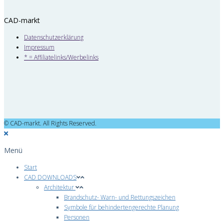
CAD-markt
Datenschutzerklärung
Impressum
* = Affiliatelinks/Werbelinks
© CAD-markt. All Rights Reserved.
Menü
Start
CAD DOWNLOADS
Architektur
Brandschutz- Warn- und Rettungszeichen
Symbole für behindertengerechte Planung
Personen