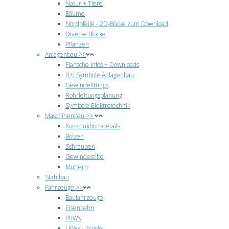
Natur + Tiere
Bäume
Nordpfeile - 2D-Böcke zum Download
Diverse Blöcke
Pflanzen
Anlagenbau >>
Flansche Infos + Downloads
R+I Symbole Anlagenbau
Gewindefittings
Rohrleitungsplanung
Symbole Elektrotechnik
Maschinenbau >>
Konstruktionsdetails
Bolzen
Schrauben
Gewindestifte
Muttern
Stahlbau
Fahrzeuge >>
Baufahrzeuge
Eisenbahn
PKWs
LKWs - Trucks