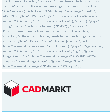
ISO Normen – Übersicht", "description": "Eine Auswahl technischer DIN-
und ISO-Normen mit Bildern, Beschreibungen und Links zu kostenlosen
CAD-Downloads (2D-Blöcke und 3D-Modelle).", "inLanguage": "de-DE",
"isPartOf": { "@type": "WebSite", "@id": "https://cad-markt.de/#website",
"name": "CAD-markt", "url": "https://cad-markt.de/" }, "about": { "@type":
"Thing", "name": "Technische Normen (DIN/ISO)", "description":
"Konstruktionsnormen für Maschinenbau und Technik, u. a. Stifte,
Schrauben, Muttern, Gewindestifte, Freistiche und Zeichnungsnormen." },
"author": { "@type": "Person", "name": "Michael Jähnichen", "url":
"https://cad-markt.de/impressum" }, "publisher": { "@type": "Organization",
"name": "CAD-markt", "url": "https://cad-markt.de/", "logo": { "@type":
"ImageObject", "url": "https://cad-markt.de/images/CADMARKT-2026-
2.png" } }, "primaryImageOfPage": { "@type": "ImageObject", "url":
"https://cad-markt.de/images/DIN/Banner-3/00007.png" } }