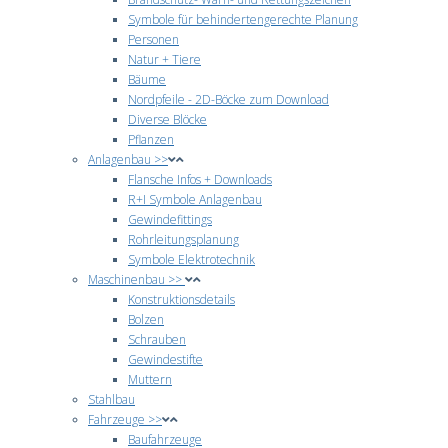
Symbole für behindertengerechte Planung
Personen
Natur + Tiere
Bäume
Nordpfeile - 2D-Böcke zum Download
Diverse Blöcke
Pflanzen
Anlagenbau >>
Flansche Infos + Downloads
R+I Symbole Anlagenbau
Gewindefittings
Rohrleitungsplanung
Symbole Elektrotechnik
Maschinenbau >>
Konstruktionsdetails
Bolzen
Schrauben
Gewindestifte
Muttern
Stahlbau
Fahrzeuge >>
Baufahrzeuge