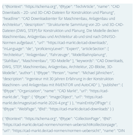
{ "@context": "https://schema.org", "@type": "TechArticle", "name": "CAD
Downloads – 2D- und 3D-CAD-Dateien für Konstruktion und Planung",
"headline": "CAD Downloadcenter für Maschinenbau, Anlagenbau und
Architektur", "description": "Strukturierte Sammlung von 2D- und 3D-CAD-
Dateien (DWG, STEP) für Konstruktion und Planung. Die Modelle decken
Maschinenbau, Anlagenbau und Architektur ab und sind nach DIN/ISO-
Normen aufgebaut.", "url": "https://cad-markt.de/cad-downloads",
"inLanguage": "de", "proficiencyLevel": "Expert", "articleSection": [
"Architektur", "Anlagenbau", "Fahrzeuge", "Modellbahnplanung",
"Stahlbau", "Maschinenbau", "3D-Modelle" ], "keywords": "CAD Downloads,
DWG, STEP, Maschinenbau, Anlagenbau, Architektur, 2D-Blöcke, 3D-
Modelle", "author": { "@type": "Person", "name": "Michael Jähnichen",
"description": "Ingenieur mit 30 Jahren Erfahrung in der Konstruktion
Maschinen- und Anlagenbau mit INVENTOR und AutoCAD" }, "publisher": {
"@type": "Organization", "name": "CAD Markt", "url": "https://cad-
markt.de", "logo": { "@type": "ImageObject", "url": "https://cad-
markt.de/images/cad-markt-2026-4.png" } }, "mainEntityOfPage": {
"@type": "WebPage", "@id": "https://cad-markt.de/cad-downloads" } }
{ "@context": "https://schema.org", "@type": "CollectionPage", "@id":
"https://cad-markt.de/cad-normen/normen-uebersicht#collectionpage",
"url": "https://cad-markt.de/cad-normen/normen-uebersicht", "name": "DIN