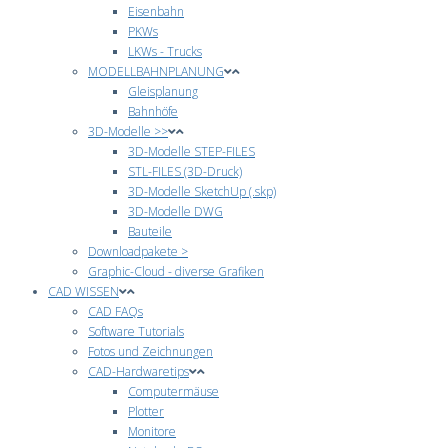
Eisenbahn
PKWs
LKWs - Trucks
MODELLBAHNPLANUNG
Gleisplanung
Bahnhöfe
3D-Modelle >>
3D-Modelle STEP-FILES
STL-FILES (3D-Druck)
3D-Modelle SketchUp (.skp)
3D-Modelle DWG
Bauteile
Downloadpakete >
Graphic-Cloud - diverse Grafiken
CAD WISSEN
CAD FAQs
Software Tutorials
Fotos und Zeichnungen
CAD-Hardwaretips
Computermäuse
Plotter
Monitore