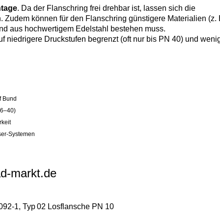
ntage
. Da der Flanschring frei drehbar ist, lassen sich die
Zudem können für den Flanschring günstigere Materialien (z. 
und aus hochwertigem Edelstahl bestehen muss.
f niedrigere Druckstufen begrenzt (oft nur bis PN 40) und weni
uf Bund
N 6–40)
keit
ser-Systemen
d-markt.de
092‑1, Typ 02 Losflansche PN 10