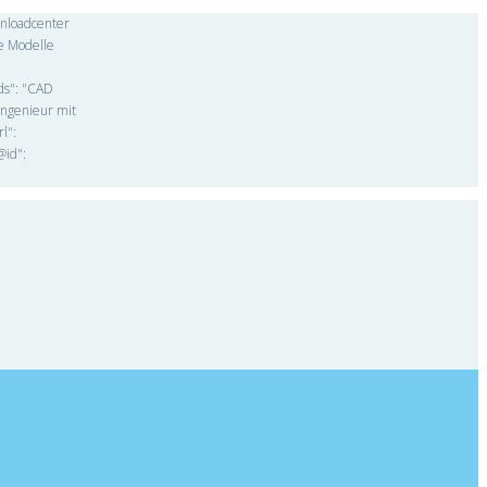
wnloadcenter
e Modelle
rds": "CAD
Ingenieur mit
l":
@id":