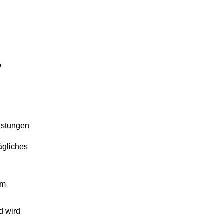
?
lastungen
ägliches
em
d wird