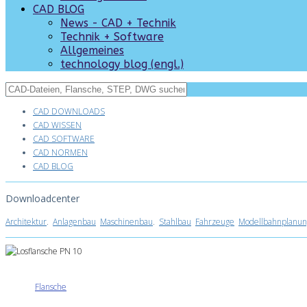
CAD BLOG
News - CAD + Technik
Technik + Software
Allgemeines
technology blog (engl.)
CAD DOWNLOADS
CAD WISSEN
CAD SOFTWARE
CAD NORMEN
CAD BLOG
Downloadcenter
Architektur
.
Anlagenbau
Maschinenbau
.
Stahlbau
Fahrzeuge
Modellbahnplanun
Flansche