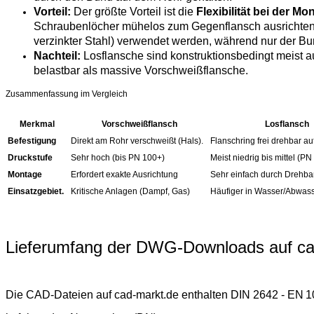
Vorteil:
Der größte Vorteil ist die
Flexibilität bei der Mo
Schraubenlöcher mühelos zum Gegenflansch ausrichten. 
verzinkter Stahl) verwendet werden, während nur der B
Nachteil:
Losflansche sind konstruktionsbedingt meist au
belastbar als massive Vorschweißflansche.
Zusammenfassung im Vergleich
Merkmal
Vorschweißflansch
Losflansch
Befestigung
Direkt am Rohr verschweißt (Hals).
Flanschring frei drehbar a
Druckstufe
Sehr hoch (bis PN 100+)
Meist niedrig bis mittel (P
Montage
Erfordert exakte Ausrichtung
Sehr einfach durch Drehbar
Einsatzgebiet.
Kritische Anlagen (Dampf, Gas)
Häufiger in Wasser/Abwas
Lieferumfang der DWG-Downloads auf ca
Die CAD-Dateien auf cad-markt.de enthalten
DIN 2642 - EN 1