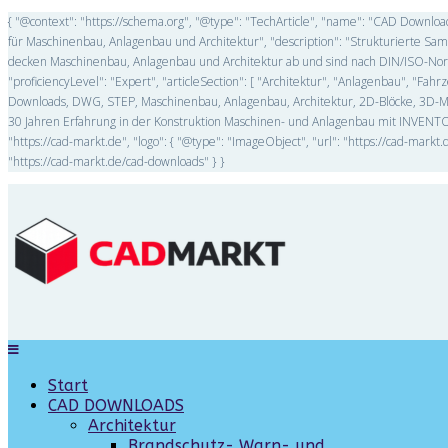
{ "@context": "https://schema.org", "@type": "TechArticle", "name": "CAD Downl
für Maschinenbau, Anlagenbau und Architektur", "description": "Strukturierte 
decken Maschinenbau, Anlagenbau und Architektur ab und sind nach DIN/ISO-Norme
"proficiencyLevel": "Expert", "articleSection": [ "Architektur", "Anlagenbau", "F
Downloads, DWG, STEP, Maschinenbau, Anlagenbau, Architektur, 2D-Blöcke, 3D-Mode
30 Jahren Erfahrung in der Konstruktion Maschinen- und Anlagenbau mit INVENTOR
"https://cad-markt.de", "logo": { "@type": "ImageObject", "url": "https://cad-mar
"https://cad-markt.de/cad-downloads" } }
Start
CAD DOWNLOADS
Architektur
Brandschutz- Warn- und