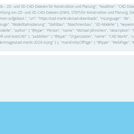
oads – 2D- und 3D-CAD-Dateien für Konstruktion und Planung", "headline": "CAD Do
Sammlung von 2D- und 3D-CAD-Dateien (DWG, STEP) für Konstruktion und Planung. Di
n aufgebaut.", "url": "https://cad-markt.de/cad-downloads", "inLanguage": "de",
ahrzeuge", "Modellbahnplanung", "Stahlbau", "Maschinenbau", "3D-Modelle" ], "keywo
lle", "author": { "@type": "Person", "name": "Michael Jähnichen", "description": "
 und AutoCAD" }, "publisher": { "@type": "Organization", "name": "CAD Markt", "ur
kt.de/images/cad-markt-2026-4.png" } }, "mainEntityOfPage": { "@type": "WebPage", "