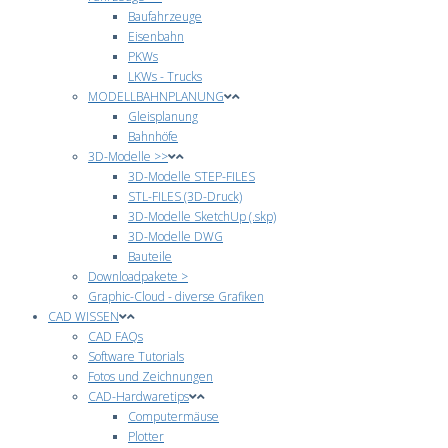
Baufahrzeuge
Eisenbahn
PKWs
LKWs - Trucks
MODELLBAHNPLANUNG
Gleisplanung
Bahnhöfe
3D-Modelle >>
3D-Modelle STEP-FILES
STL-FILES (3D-Druck)
3D-Modelle SketchUp (.skp)
3D-Modelle DWG
Bauteile
Downloadpakete >
Graphic-Cloud - diverse Grafiken
CAD WISSEN
CAD FAQs
Software Tutorials
Fotos und Zeichnungen
CAD-Hardwaretips
Computermäuse
Plotter