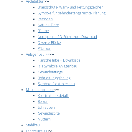
Architektur
Brandschutz- Warn- und Rettungszeichen
Symbole für behindertengerechte Planung
Personen
Natur + Tiere
Bäume
Nordpfeile - 2D-Böcke zum Download
Diverse Blöcke
Pflanzen
Anlagenbau >>
Flansche Infos + Downloads
R+I Symbole Anlagenbau
Gewindefittings
Rohrleitungsplanung
Symbole Elektrotechnik
Maschinenbau >>
Konstruktionsdetails
Bolzen
Schrauben
Gewindestifte
Muttern
Stahlbau
Fahrzeuge >>