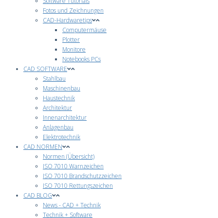
Software Tutorials
Fotos und Zeichnungen
CAD-Hardwaretips
Computermäuse
Plotter
Monitore
Notebooks PCs
CAD SOFTWARE
Stahlbau
Maschinenbau
Haustechnik
Architektur
Innenarchitektur
Anlagenbau
Elektrotechnik
CAD NORMEN
Normen (Übersicht)
ISO 7010 Warnzeichen
ISO 7010 Brandschutzzeichen
ISO 7010 Rettungszeichen
CAD BLOG
News - CAD + Technik
Technik + Software