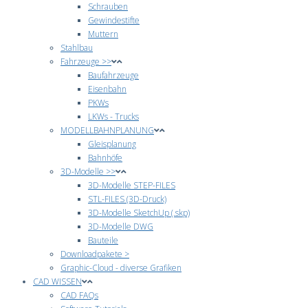
Schrauben
Gewindestifte
Muttern
Stahlbau
Fahrzeuge >>
Baufahrzeuge
Eisenbahn
PKWs
LKWs - Trucks
MODELLBAHNPLANUNG
Gleisplanung
Bahnhöfe
3D-Modelle >>
3D-Modelle STEP-FILES
STL-FILES (3D-Druck)
3D-Modelle SketchUp (.skp)
3D-Modelle DWG
Bauteile
Downloadpakete >
Graphic-Cloud - diverse Grafiken
CAD WISSEN
CAD FAQs