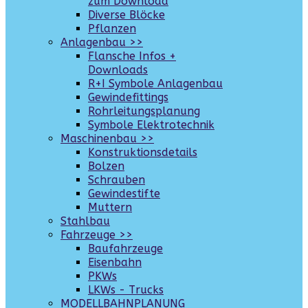
zum Download
Diverse Blöcke
Pflanzen
Anlagenbau >>
Flansche Infos +
Downloads
R+I Symbole Anlagenbau
Gewindefittings
Rohrleitungsplanung
Symbole Elektrotechnik
Maschinenbau >>
Konstruktionsdetails
Bolzen
Schrauben
Gewindestifte
Muttern
Stahlbau
Fahrzeuge >>
Baufahrzeuge
Eisenbahn
PKWs
LKWs - Trucks
MODELLBAHNPLANUNG