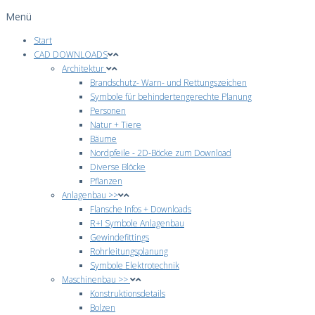
Menü
Start
CAD DOWNLOADS
Architektur
Brandschutz- Warn- und Rettungszeichen
Symbole für behindertengerechte Planung
Personen
Natur + Tiere
Bäume
Nordpfeile - 2D-Böcke zum Download
Diverse Blöcke
Pflanzen
Anlagenbau >>
Flansche Infos + Downloads
R+I Symbole Anlagenbau
Gewindefittings
Rohrleitungsplanung
Symbole Elektrotechnik
Maschinenbau >>
Konstruktionsdetails
Bolzen