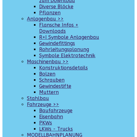
zum Download
Diverse Blöcke
Pflanzen
Anlagenbau >>
Flansche Infos +
Downloads
R+I Symbole Anlagenbau
Gewindefittings
Rohrleitungsplanung
Symbole Elektrotechnik
Maschinenbau >>
Konstruktionsdetails
Bolzen
Schrauben
Gewindestifte
Muttern
Stahlbau
Fahrzeuge >>
Baufahrzeuge
Eisenbahn
PKWs
LKWs - Trucks
MODELLBAHNPLANUNG