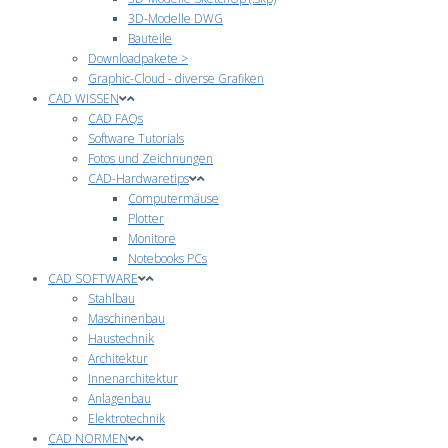
3D-Modelle DWG
Bauteile
Downloadpakete >
Graphic-Cloud - diverse Grafiken
CAD WISSEN
CAD FAQs
Software Tutorials
Fotos und Zeichnungen
CAD-Hardwaretips
Computermäuse
Plotter
Monitore
Notebooks PCs
CAD SOFTWARE
Stahlbau
Maschinenbau
Haustechnik
Architektur
Innenarchitektur
Anlagenbau
Elektrotechnik
CAD NORMEN