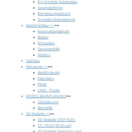
R+I Symbole Anlagenbau
Gewindefittings
Rohrleitungsplanung
Symbole Elektrotechnik
Maschinenbau >>
Konstruktionsdetails
Bolzen
Schrauben
Gewindestifte
Muttern
Stahlbau
Fahrzeuge >>
Baufahrzeuge
Eisenbahn
PKWs
LKWs - Trucks
MODELLBAHNPLANUNG
Gleisplanung
Bahnhöfe
3D-Modelle >>
3D-Modelle STEP-FILES
STL-FILES (3D-Druck)
3D-Modelle SketchUp (.skp)