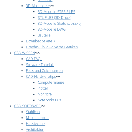
3D-Modelle >>
3D-Modelle STEP-FILES
STL-FILES (3D-Druck)
3D-Modelle SketchUp (.skp)
3D-Modelle DWG
Bauteile
Downloadpakete >
Graphic-Cloud - diverse Grafiken
CAD WISSEN
CAD FAQs
Software Tutorials
Fotos und Zeichnungen
CAD-Hardwaretips
Computermäuse
Plotter
Monitore
Notebooks PCs
CAD SOFTWARE
Stahlbau
Maschinenbau
Haustechnik
Architektur