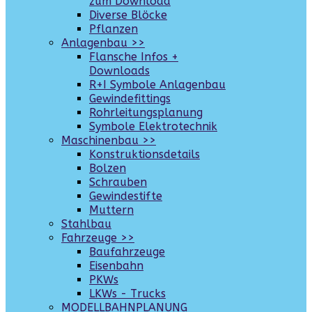
zum Download
Diverse Blöcke
Pflanzen
Anlagenbau >>
Flansche Infos +
Downloads
R+I Symbole Anlagenbau
Gewindefittings
Rohrleitungsplanung
Symbole Elektrotechnik
Maschinenbau >>
Konstruktionsdetails
Bolzen
Schrauben
Gewindestifte
Muttern
Stahlbau
Fahrzeuge >>
Baufahrzeuge
Eisenbahn
PKWs
LKWs - Trucks
MODELLBAHNPLANUNG