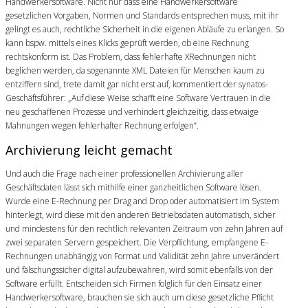
Handwerkersoftware. Nicht nur dass eine Handwerkersoftware
gesetzlichen Vorgaben, Normen und Standards entsprechen muss, mit ihr
gelingt es auch, rechtliche Sicherheit in die eigenen Abläufe zu erlangen. So
kann bspw. mittels eines Klicks geprüft werden, ob eine Rechnung
rechtskonform ist. Das Problem, dass fehlerhafte XRechnungen nicht
beglichen werden, da sogenannte XML Dateien für Menschen kaum zu
entziffern sind, trete damit gar nicht erst auf, kommentiert der synatos-
Geschäftsführer: „Auf diese Weise schafft eine Software Vertrauen in die
neu geschaffenen Prozesse und verhindert gleichzeitig, dass etwaige
Mahnungen wegen fehlerhafter Rechnung erfolgen“.
Archivierung leicht gemacht
Und auch die Frage nach einer professionellen Archivierung aller
Geschäftsdaten lässt sich mithilfe einer ganzheitlichen Software lösen.
Wurde eine E-Rechnung per Drag and Drop oder automatisiert im System
hinterlegt, wird diese mit den anderen Betriebsdaten automatisch, sicher
und mindestens für den rechtlich relevanten Zeitraum von zehn Jahren auf
zwei separaten Servern gespeichert. Die Verpflichtung, empfangene E-
Rechnungen unabhängig von Format und Validität zehn Jahre unverändert
und fälschungssicher digital aufzubewahren, wird somit ebenfalls von der
Software erfüllt. Entscheiden sich Firmen folglich für den Einsatz einer
Handwerkersoftware, brauchen sie sich auch um diese gesetzliche Pflicht