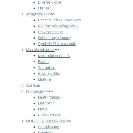
Diverse Blöcke
Pflanzen
Anlagenbau >>
Flansche Infos + Downloads
R+I Symbole Anlagenbau
Gewindefittings
Rohrleitungsplanung
Symbole Elektrotechnik
Maschinenbau >>
Konstruktionsdetails
Bolzen
Schrauben
Gewindestifte
Muttern
Stahlbau
Fahrzeuge >>
Baufahrzeuge
Eisenbahn
PKWs
LKWs - Trucks
MODELLBAHNPLANUNG
Gleisplanung
Bahnhöfe