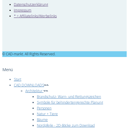
Datenschutzerklärung
Impressum
* = Affiliatelinks/Werbelinks
© CAD-markt. All Rights Reserved.
Menü
Start
CAD DOWNLOADS
Architektur
Brandschutz- Warn- und Rettungszeichen
Symbole für behindertengerechte Planung
Personen
Natur + Tiere
Bäume
Nordpfeile - 2D-Böcke zum Download