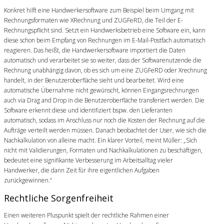
Konkret hilft eine Handwerkersoftware zum Beispiel beim Umgang mit
Rechnungsformaten wie XRechnung und ZUGFeRD, die Teil der E-
Rechnungspflicht sind. Setzt ein Handwerksbetrieb eine Software ein, kann
diese schon beim Empfang von Rechnungen im E-Mail-Postfach automatisch
reagieren. Das heißt, die Handwerkersoftware importiert die Daten
automatisch und verarbeitet sie so weiter, dass der Softwarenutzende die
Rechnung unabhängig davon, ob es sich um eine ZUGFeRD oder Xrechnung
handelt, in der Benutzeroberfläche sieht und bearbeitet. Wird eine
automatische Übernahme nicht gewünscht, können Eingangsrechnungen
auch via Drag and Drop in die Benutzeroberfläche transferiert werden. Die
Software erkennt diese und identifiziert bspw. den Lieferanten
automatisch, sodass im Anschluss nur noch die Kosten der Rechnung auf die
Aufträge verteilt werden müssen. Danach beobachtet der User, wie sich die
Nachkalkulation von alleine macht. Ein klarer Vorteil, meint Müller: „Sich
nicht mit Validierungen, Formaten und Nachkalkulationen zu beschäftigen,
bedeutet eine signifikante Verbesserung im Arbeitsalltag vieler
Handwerker, die dann Zeit für ihre eigentlichen Aufgaben
zurückgewinnen.“
Rechtliche Sorgenfreiheit
Einen weiteren Pluspunkt spielt der rechtliche Rahmen einer