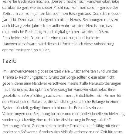
keinerlei Gedanken machen. „Derzeit machen sich Handwerksbetriebe
darüber Sorgen, wie sie dieser Pflicht nachkommen sollen – gerade der
Zeitraum von zehn Jahren löst bei ihnen Besorgnis aus. Doch das muss er
gar nicht. Denn daran ist eigentlich nichts Neues. Rechnungen mussten
auch bislang zehn Jahre sicher aufbewahrt werden. Neu ist nur, dass
elektronische Rechnungen auch digital gesichert werden müssen.
Entscheiden sich Betriebe für eine moderne, cloud-basierte
Handwerkersoftware, wird dieses Hilfsmittel auch diese Anforderung
optimal meistern.“, so Müller.
Fazit:
Im Handwerkswesen gibt es derzeit viele Unsicherheiten rund um das
Thema E- Rechnungspflicht. Grund zur Sorge sollten diese aber nicht
geben, denn eine Handwerkersoftware meistert alle Herausforderungen
mit links und ist das optimale Werkzeug für Handwerksbetriebe, ihrer
gesetzlichen Verpflichtung nachzukommen. „Entschließen sich Firmen für
den Einsatz einer Software, die sämtliche geschäftliche Belange in einem
System bündelt, gelingt ihnen nicht nur das Entschlüsseln von
Validierungen und Rechnungsformate und eine professionelle Archivierung,
sondern gleichzeitig eine rechtliche Absicherung in Bezug auf die E-
Rechnungspflicht. Zudem stellen sie ihre Firmen zukunftsfähig mit einer
modernen Software auf, sodass sich Abläufe verbessern und Zeit für neue