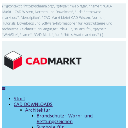
{ "@context": "https://schema.org", "@type": "WebPage", "name": "CAD-
Markt – CAD Wissen, Normen und Downloads", "url": "https://cad-
markt.de/", "description": "CAD-Markt bietet CAD-Wissen, Normen,
Tutorials, Downloads und Software-Informationen für Konstrukteure und
technische Zeichner.", "inLanguage": "de-DE", "isPartOf": { "@type":
"WebSite", "name": "CAD-Markt", "url": "https://cad-markt.de/" } }
Start
CAD DOWNLOADS
Architektur
Brandschutz- Warn- und
Rettungszeichen
Symbole für