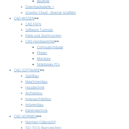
Bauteile
Downloadpakete >
Graphic-Cloud - diverse Grafiken
CAD WISSEN
CAD FAQs
Software Tutorials
Fotos und Zeichnungen
CAD-Hardwaretips
Computermäuse
Plotter
Monitore
Notebooks PCs
CAD SOFTWARE
Stahlbau
Maschinenbau
Haustechnik
Architektur
Innenarchitektur
Anlagenbau
Elektrotechnik
CAD NORMEN
Normen (Übersicht)
ISO 7010 Warnzeichen