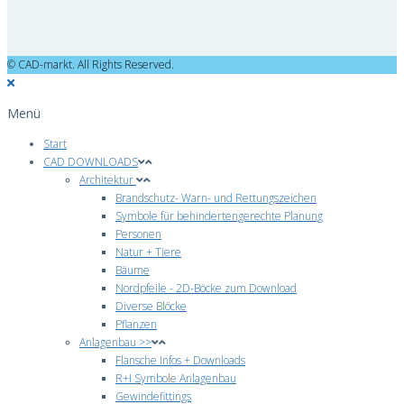
© CAD-markt. All Rights Reserved.
Menü
Start
CAD DOWNLOADS
Architektur
Brandschutz- Warn- und Rettungszeichen
Symbole für behindertengerechte Planung
Personen
Natur + Tiere
Bäume
Nordpfeile - 2D-Böcke zum Download
Diverse Blöcke
Pflanzen
Anlagenbau >>
Flansche Infos + Downloads
R+I Symbole Anlagenbau
Gewindefittings