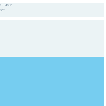
"CAD-Markt
pe":