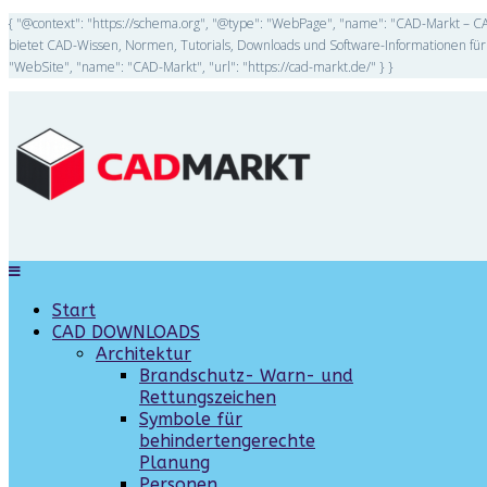
{ "@context": "https://schema.org", "@type": "WebPage", "name": "CAD-Markt – CA
bietet CAD-Wissen, Normen, Tutorials, Downloads und Software-Informationen für 
"WebSite", "name": "CAD-Markt", "url": "https://cad-markt.de/" } }
Start
CAD DOWNLOADS
Architektur
Brandschutz- Warn- und
Rettungszeichen
Symbole für
behindertengerechte
Planung
Personen