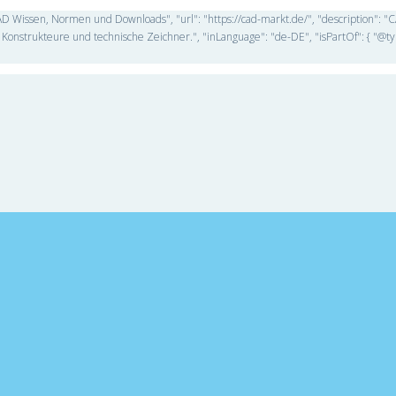
D Wissen, Normen und Downloads", "url": "https://cad-markt.de/", "description": 
Konstrukteure und technische Zeichner.", "inLanguage": "de-DE", "isPartOf": { "@ty