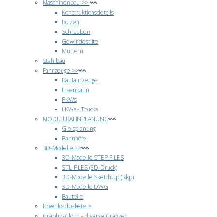
Maschinenbau >>
Konstruktionsdetails
Bolzen
Schrauben
Gewindestifte
Muttern
Stahlbau
Fahrzeuge >>
Baufahrzeuge
Eisenbahn
PKWs
LKWs - Trucks
MODELLBAHNPLANUNG
Gleisplanung
Bahnhöfe
3D-Modelle >>
3D-Modelle STEP-FILES
STL-FILES (3D-Druck)
3D-Modelle SketchUp (.skp)
3D-Modelle DWG
Bauteile
Downloadpakete >
Graphic-Cloud - diverse Grafiken