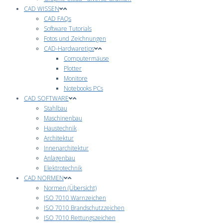
CAD WISSEN
CAD FAQs
Software Tutorials
Fotos und Zeichnungen
CAD-Hardwaretips
Computermäuse
Plotter
Monitore
Notebooks PCs
CAD SOFTWARE
Stahlbau
Maschinenbau
Haustechnik
Architektur
Innenarchitektur
Anlagenbau
Elektrotechnik
CAD NORMEN
Normen (Übersicht)
ISO 7010 Warnzeichen
ISO 7010 Brandschutzzeichen
ISO 7010 Rettungszeichen