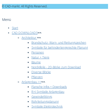
© CAD-markt. All Rights Reserved.
Menü
Start
CAD DOWNLOADS
Architektur
Brandschutz- Warn- und Rettungszeichen
Symbole für behindertengerechte Planung
Personen
Natur + Tiere
Bäume
Nordpfeile - 2D-Böcke zum Download
Diverse Blöcke
Pflanzen
Anlagenbau >>
Flansche Infos + Downloads
R+I Symbole Anlagenbau
Gewindefittings
Rohrleitungsplanung
Symbole Elektrotechnik