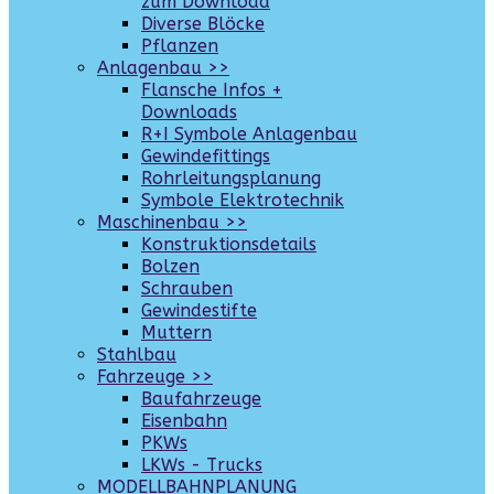
zum Download
Diverse Blöcke
Pflanzen
Anlagenbau >>
Flansche Infos +
Downloads
R+I Symbole Anlagenbau
Gewindefittings
Rohrleitungsplanung
Symbole Elektrotechnik
Maschinenbau >>
Konstruktionsdetails
Bolzen
Schrauben
Gewindestifte
Muttern
Stahlbau
Fahrzeuge >>
Baufahrzeuge
Eisenbahn
PKWs
LKWs - Trucks
MODELLBAHNPLANUNG